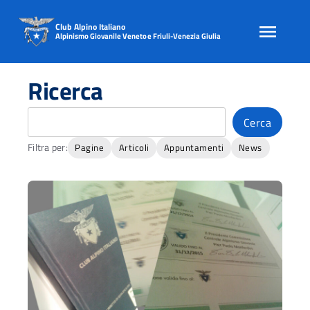
Club Alpino Italiano
Alpinismo Giovanile Veneto e Friuli-Venezia Giulia
Skip
to
Ricerca
content
Cerca
Cerca
Filtra per:
Pagine
Articoli
Appuntamenti
News