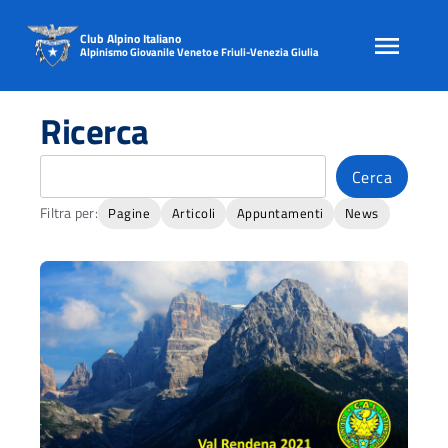
Club Alpino Italiano
Alpinismo Giovanile Veneto e Friuli-Venezia Giulia
Skip
to
Ricerca
content
Cerca
Cerca
Filtra per:
Pagine
Articoli
Appuntamenti
News