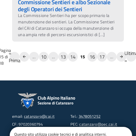
Commissione Sentieri e albo Sezionale
degli Operatori dei Sentieri
La Commissione Sentieri ha per scopo primario la
manutenzione dei sentieri. La Commissione Sentieri
del CAI di Catanzaro si occupa della manutenzione di
una ampia rete di percorsi escursionistici di […]
Pagina
«
Ultim
10
13
14
16
17
15 di
...
...
15
...
Prima
»
18
Club Alpino Italiano
Sezione di Catanzaro
email:
catanzaro@cai.it
Tel.:
3478051252
CF: 97020360794
PEC:
catanzaro@pec.cai.it
Piazza Duomo 9
https://www.instagram.com/c
Questo sito utilizza cookie tecnici e di analitica interni.