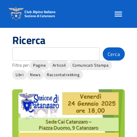
Club Alpino Italiano
Sezione di Catanzaro
Skip
to
Ricerca
content
Cerca
Cerca
Filtra per:
Pagine
Articoli
Comunicati Stampa
Libri
News
Raccontatrekking