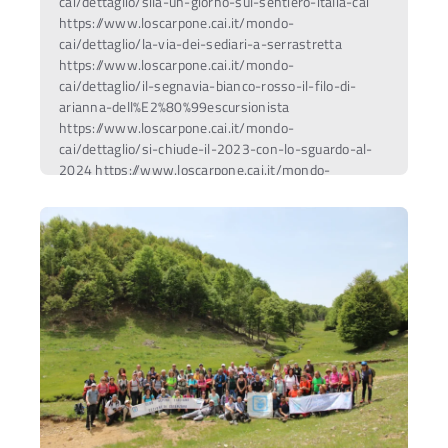
cai/dettaglio/sila-un-giorno-sul-sentiero-italia-cai
https://www.loscarpone.cai.it/mondo-
cai/dettaglio/la-via-dei-sediari-a-serrastretta
https://www.loscarpone.cai.it/mondo-
cai/dettaglio/il-segnavia-bianco-rosso-il-filo-di-
arianna-dell%E2%80%99escursionista
https://www.loscarpone.cai.it/mondo-
cai/dettaglio/si-chiude-il-2023-con-lo-sguardo-al-
2024 https://www.loscarpone.cai.it/mondo-
cai/dettaglio/montagna-un-aula-a-cielo-aperto
https://www.loscarpone.cai.it/mondo-
cai/dettaglio/primo-corso-sezionale-di-
escursionismo https://www.loscarpone.cai.it/mondo-
cai/dettaglio/giornata-nazionale-del-sentiero-italia-
cai-il-cai-catanzaro-sui-monti-della-sila-piccola
https://www.loscarpone.cai.it/mondo-
cai/dettaglio/le-sezioni-calabresi-del-cai-insieme-a-
%E2%80%9Cin-cammino-nei-parchi%E2%80%9D
https://www.loscarpone.cai.it/mondo-
cai/dettaglio/il-cai-catanzaro-e-la-scuola
https://www.loscarpone.cai.it/mondo-
cai/dettaglio/due-nuovi-percorsi-urbani-catanzaro