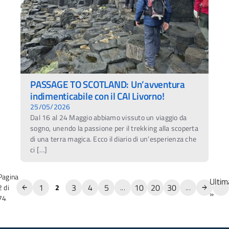
PASSAGE TO SCOTLAND: Un’avventura
indimenticabile con il CAI Livorno!
25/05/2026
Dal 16 al 24 Maggio abbiamo vissuto un viaggio da
sogno, unendo la passione per il trekking alla scoperta
di una terra magica. Ecco il diario di un’esperienza che
ci […]
Pagina
Ultim
1
3
4
5
10
20
30
2 di
2
...
...
»
74