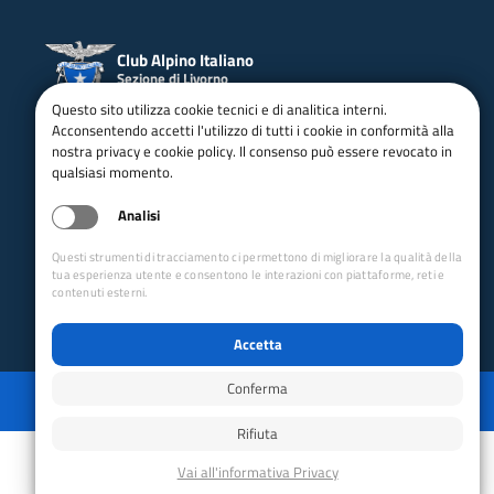
Club Alpino Italiano
Sezione di Livorno
Questo sito utilizza cookie tecnici e di analitica interni.
email:
livorno@cai.it
Acconsentendo accetti l'utilizzo di tutti i cookie in conformità alla
pec:
livorno@pec.cai.it
nostra privacy e cookie policy. Il consenso può essere revocato in
Facebook
-
Youtube
qualsiasi momento.
cf: 92093620497
Via G. M. Terreni, 4
Livorno - 57122
Analisi
Collegamenti Rapidi
Questi strumenti di tracciamento ci permettono di migliorare la qualità della
Club Alpino Italiano
tua esperienza utente e consentono le interazioni con piattaforme, reti e
contenuti esterni.
Accesso Operatori
Accesso Soci
Accetta
Conferma
Privacy
Mappa del sito
Disabilita animazioni
Powered by GRUPPO YEC
Rifiuta