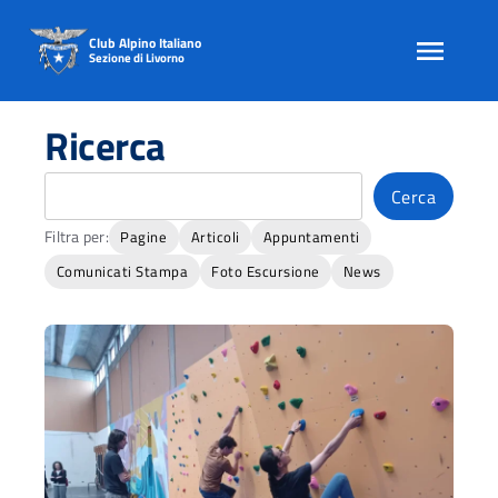
Club Alpino Italiano
Sezione di Livorno
Skip
to
Ricerca
content
Cerca
Cerca
Filtra per:
Pagine
Articoli
Appuntamenti
Comunicati Stampa
Foto Escursione
News