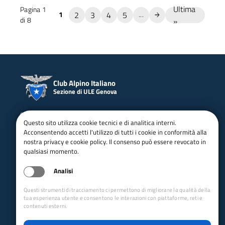
Ultima
Pagina 1
2
3
4
5
1
...
di 8
»
Club Alpino Italiano
Sezione di ULE Genova
email:
caiulegenova@gmail.com
Questo sito utilizza cookie tecnici e di analitica interni.
email:
u.l.e.genova@cai.it
Acconsentendo accetti l'utilizzo di tutti i cookie in conformità alla
Tel:
010565564
nostra privacy e cookie policy. Il consenso può essere revocato in
cf: 80043530106
qualsiasi momento.
pec:
ulegenova@pec.cai.it
Vico Carmagnola, 7/5 - 16121 Genova
Apertura: martedì e venerdì
Analisi
dalle 18:00 alle 19:00
Questi strumenti di tracciamento ci permettono di migliorare la qualità della
seguici su
tua esperienza utente e consentono le interazioni con piattaforme, reti e
contenuti esterni.
Collegamenti Rapidi