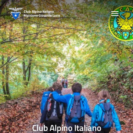
Skip
to
Club Alpino Italiano
Alpinismo Giovanile Lazio
content
Club Alpino Italiano