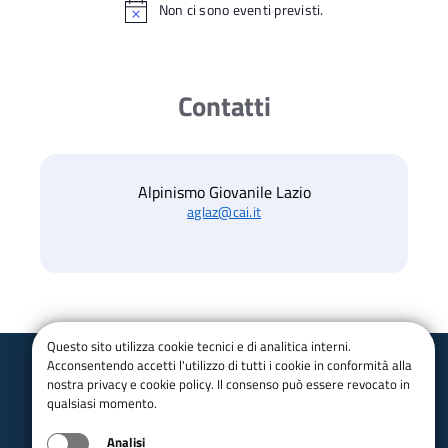
Non ci sono eventi previsti.
Contatti
Alpinismo Giovanile Lazio
aglaz@cai.it
Questo sito utilizza cookie tecnici e di analitica interni.
Acconsentendo accetti l'utilizzo di tutti i cookie in conformità alla
nostra privacy e cookie policy. Il consenso può essere revocato in
Club Alpino Italiano
qualsiasi momento.
Alpinismo Giovanile Lazio
Analisi