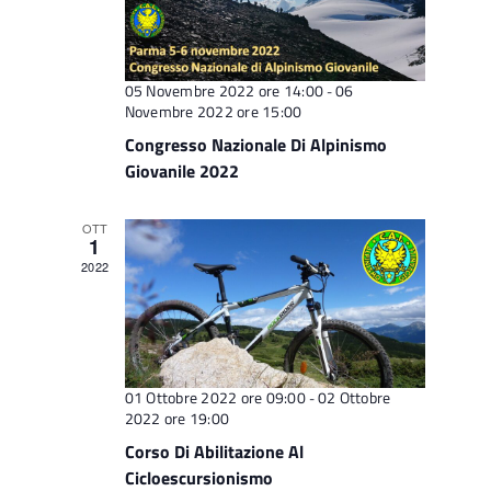
i
t
e
c
N
e
05 Novembre 2022 ore 14:00
06
a
-
r
Novembre 2022 ore 15:00
v
c
i
Congresso Nazionale Di Alpinismo
g
Giovanile 2022
a
a
e
z
OTT
v
i
1
o
i
2022
n
s
e
t
e
N
01 Ottobre 2022 ore 09:00
02 Ottobre
-
a
2022 ore 19:00
v
Corso Di Abilitazione Al
i
Cicloescursionismo