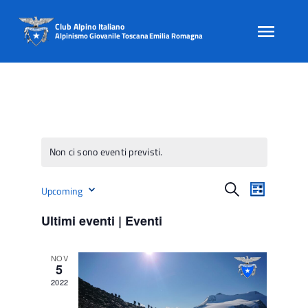
Club Alpino Italiano
Alpinismo Giovanile Toscana Emilia Romagna
Skip
to
content
Non ci sono eventi previsti.
E
E
Cerca
Upcoming
Lista
v
v
Seleziona
e
Ultimi eventi | Eventi
e
la
n
data.
n
t
NOV
o
t
5
V
i
2022
i
R
s