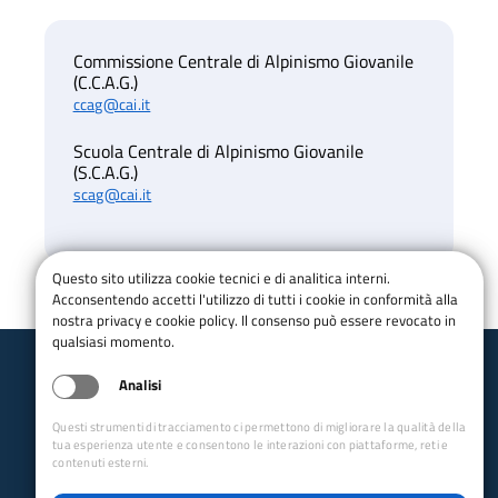
Commissione Centrale di Alpinismo Giovanile
(C.C.A.G.)
ccag@cai.it
Scuola Centrale di Alpinismo Giovanile
(S.C.A.G.)
scag@cai.it
Questo sito utilizza cookie tecnici e di analitica interni.
Acconsentendo accetti l'utilizzo di tutti i cookie in conformità alla
nostra privacy e cookie policy. Il consenso può essere revocato in
qualsiasi momento.
Analisi
Club Alpino Italiano
Alpinismo Giovanile
Questi strumenti di tracciamento ci permettono di migliorare la qualità della
tua esperienza utente e consentono le interazioni con piattaforme, reti e
email CCAG:
ccag@cai.it
email SCAG:
scag@cai.it
contenuti esterni.
Collegamenti Rapidi