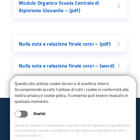
Modulo Organico Scuola Centrale di
Alpinismo Giovanile – (pdf)
Nulla osta e relazione finale corsi – (pdf)
Nulla osta e relazione finale corsi – (word)
Questo sito utilizza cookie tecnici e di analitica interni.
Acconsentendo accetti l'utilizzo di tutti i cookie in conformità alla
nostra privacy e cookie policy. Il consenso può essere revocato in
qualsiasi momento.
Analisi
Club Alpino Italiano
Alpinismo Giovanile
Questi strumenti di tracciamento ci permettono di migliorare la qualità della
tua esperienza utente e consentono le interazioni con piattaforme, reti e
email CCAG:
ccag@cai.it
email SCAG:
scag@cai.it
contenuti esterni.