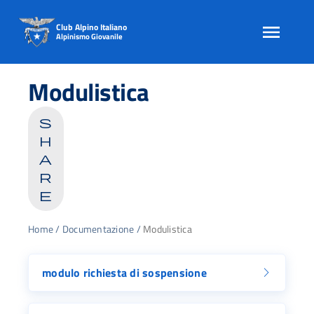
Club Alpino Italiano
Alpinismo Giovanile
Skip
to
Modulistica
content
s
h
a
r
e
Home
/
Documentazione
/
Modulistica
modulo richiesta di sospensione