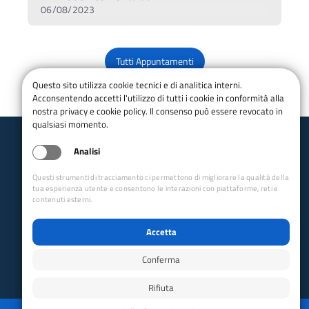
06/08/2023
Tutti Appuntamenti
Questo sito utilizza cookie tecnici e di analitica interni.
Acconsentendo accetti l'utilizzo di tutti i cookie in conformità alla
nostra privacy e cookie policy. Il consenso può essere revocato in
qualsiasi momento.
Analisi
Club Alpino Italiano
Commissione Medica
Questi strumenti di tracciamento ci permettono di migliorare la qualità della
tua esperienza utente e consentono le interazioni con piattaforme, reti e
email:
ccm@cai.it
contenuti esterni.
Collegamenti Rapidi
Accetta
Club Alpino Italiano
Accesso Operatori
Conferma
Accesso Soci
Rifiuta