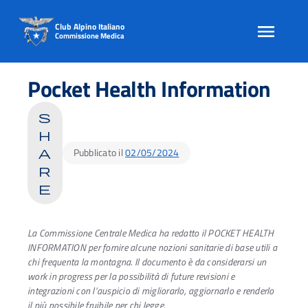
Club Alpino Italiano
Commissione Medica
Skip
to
Pocket Health Information
content
s
h
Pubblicato il
02/05/2024
a
r
e
La Commissione Centrale Medica ha redatto il POCKET HEALTH
INFORMATION per fornire alcune nozioni sanitarie di base utili a
chi frequenta la montagna. Il documento è da considerarsi un
work in progress per la possibilità di future revisioni e
integrazioni con l’auspicio di migliorarlo, aggiornarlo e renderlo
il più possibile fruibile per chi legge.