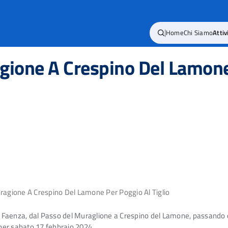
|
Home
Chi Siamo
Attiv
gione A Crespino Del Lamone
ragione A Crespino Del Lamone Per Poggio Al Tiglio
 e Faenza, dal Passo del Muraglione a Crespino del Lamone, passando dal
per sabato 17 febbraio 2024.