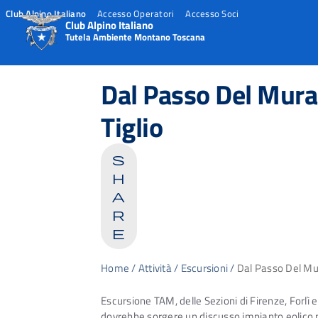
Club Alpino Italiano
Accesso Operatori
Accesso Soci
Club Alpino Italiano
Tutela Ambiente Montano Toscana
Skip
to
Dal Passo Del Mura
content
Tiglio
s
h
a
r
e
Home
/
Attività
/
Escursioni
/
Dal Passo Del Mu
Escursione TAM, delle Sezioni di Firenze, Forlì
dovrebbe sorgere un discusso impianto eolico 