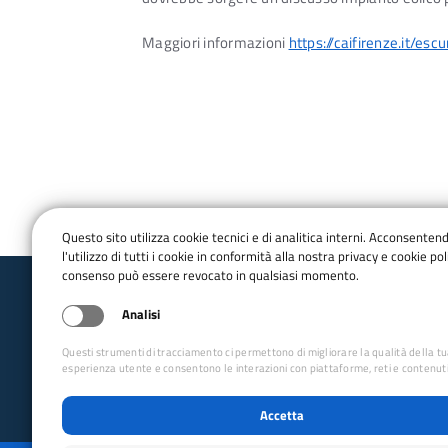
Maggiori informazioni
https://caifirenze.it/
Questo sito utilizza cookie tecnici e di analitica interni. Acconsenten
l'utilizzo di tutti i cookie in conformità alla nostra privacy e cookie poli
consenso può essere revocato in qualsiasi momento.
Club Alpino Italiano
Analisi
Tutela Ambiente Montano Toscana
Questi strumenti di tracciamento ci permettono di migliorare la qualità della t
esperienza utente e consentono le interazioni con piattaforme, reti e contenuti
email:
tam.toscana@cai.it
Accetta