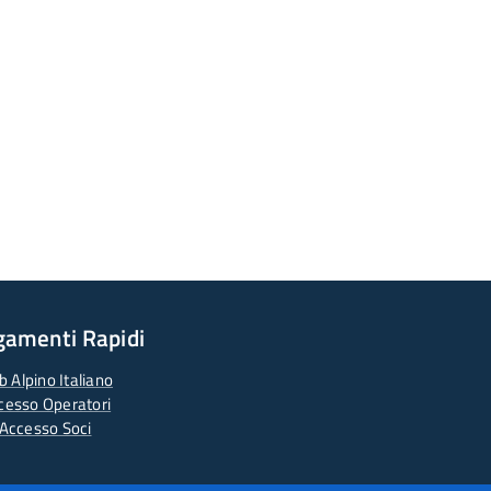
gamenti Rapidi
b Alpino Italiano
cesso Operatori
Accesso Soci