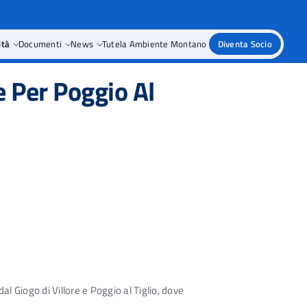
ità
Documenti
News
Tutela Ambiente Montano
Diventa Socio
 Per Poggio Al
 Giogo di Villore e Poggio al Tiglio, dove