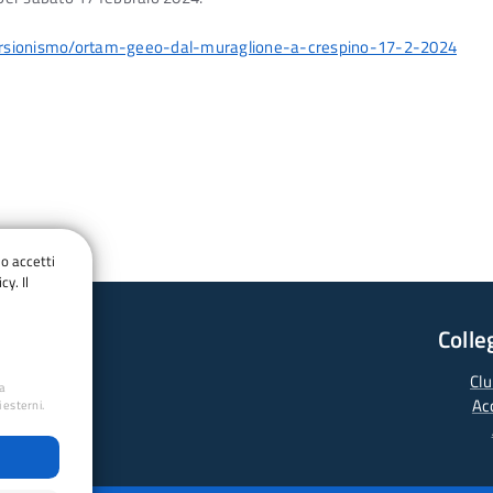
escursionismo/ortam-geeo-dal-muraglione-a-crespino-17-2-2024
do accetti
cy. Il
Colle
Clu
ua
Ac
 esterni.