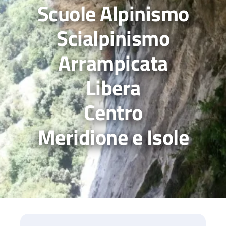
Scuole Alpinismo
Scialpinismo
Arrampicata
Libera
Centro
Meridione e Isole