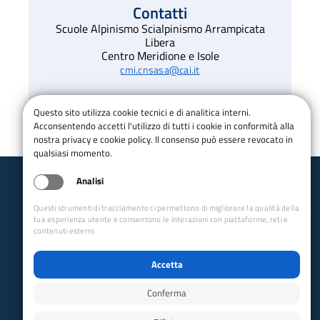
Contatti
Scuole Alpinismo Scialpinismo Arrampicata
Libera
Centro Meridione e Isole
cmi.cnsasa@cai.it
Questo sito utilizza cookie tecnici e di analitica interni.
Acconsentendo accetti l'utilizzo di tutti i cookie in conformità alla
nostra privacy e cookie policy. Il consenso può essere revocato in
qualsiasi momento.
Analisi
Club Alpino Italiano
Scuole Alpinismo, Scialpinismo e Arrampicata Libera
Questi strumenti di tracciamento ci permettono di migliorare la qualità della
Centro Meridione e Isole
tua esperienza utente e consentono le interazioni con piattaforme, reti e
email:
cmi.cnsasa@cai.it
contenuti esterni.
Collegamenti Rapidi
Accetta
Club Alpino Italiano
Accesso Operatori
Conferma
Accesso Soci