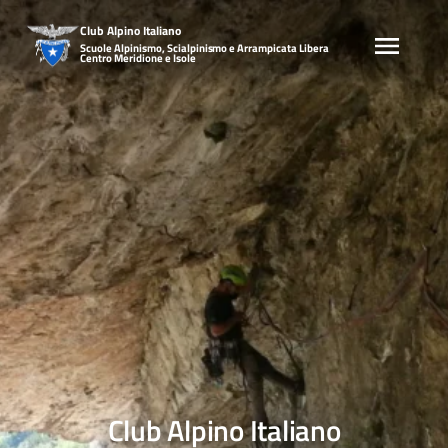
Skip
Club Alpino Italiano
to
Scuole Alpinismo, Scialpinismo e Arrampicata Libera
content
Centro Meridione e Isole
Club Alpino Italiano