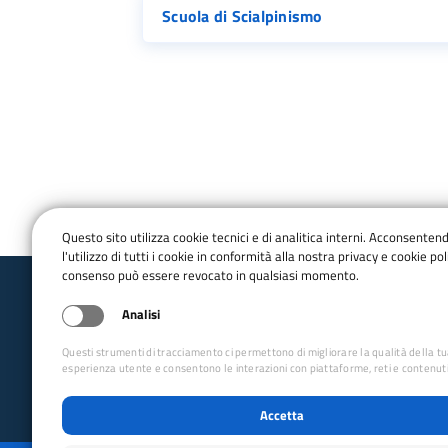
Scuola di Scialpinismo
Questo sito utilizza cookie tecnici e di analitica interni. Acconsenten
l'utilizzo di tutti i cookie in conformità alla nostra privacy e cookie poli
consenso può essere revocato in qualsiasi momento.
Club Alpino Italiano
Analisi
Scuole Alpinismo, Scialpinismo e Arrampic
Centro Meridione e Isole
Questi strumenti di tracciamento ci permettono di migliorare la qualità della t
email:
cmi.cnsasa@cai.it
esperienza utente e consentono le interazioni con piattaforme, reti e contenuti
Accetta