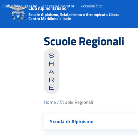
Club Alpino Italiano
Accesso Operatori
Accesso Soci
Club Alpino Italiano
Scuole Alpinismo, Scialpinismo e Arrampicata Libera
Centro Meridione e Isole
Skip
to
Scuole Regionali
content
s
h
a
r
e
Home
/
Scuole Regionali
Scuola di Alpinismo