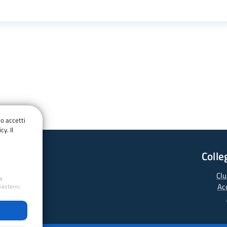
do accetti
cy. Il
Colle
ata Libera
Clu
ua
Ac
 esterni.