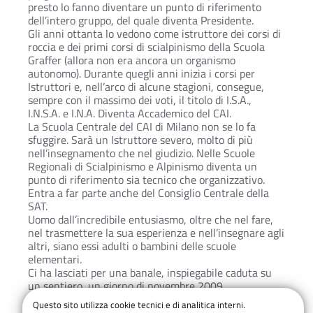
presto lo fanno diventare un punto di riferimento
dell’intero gruppo, del quale diventa Presidente.
Gli anni ottanta lo vedono come istruttore dei corsi di
roccia e dei primi corsi di scialpinismo della Scuola
Graffer (allora non era ancora un organismo
autonomo). Durante quegli anni inizia i corsi per
Istruttori e, nell’arco di alcune stagioni, consegue,
sempre con il massimo dei voti, il titolo di I.S.A.,
I.N.S.A. e I.N.A. Diventa Accademico del CAI.
La Scuola Centrale del CAI di Milano non se lo fa
sfuggire. Sarà un Istruttore severo, molto di più
nell’insegnamento che nel giudizio. Nelle Scuole
Regionali di Scialpinismo e Alpinismo diventa un
punto di riferimento sia tecnico che organizzativo.
Entra a far parte anche del Consiglio Centrale della
SAT.
Uomo dall’incredibile entusiasmo, oltre che nel fare,
nel trasmettere la sua esperienza e nell’insegnare agli
altri, siano essi adulti o bambini delle scuole
elementari.
Ci ha lasciati per una banale, inspiegabile caduta su
un sentiero, un giorno di novembre 2009.
Grazie di tutto, Renzo.
Questo sito utilizza cookie tecnici e di analitica interni.