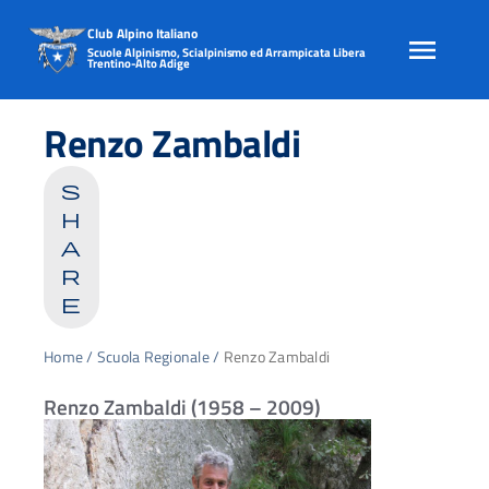
Club Alpino Italiano
Scuole Alpinismo, Scialpinismo ed Arrampicata Libera
Trentino-Alto Adige
Skip
to
Renzo Zambaldi
content
s
h
a
r
e
Home
/
Scuola Regionale
/
Renzo Zambaldi
Renzo Zambaldi (1958 – 2009)