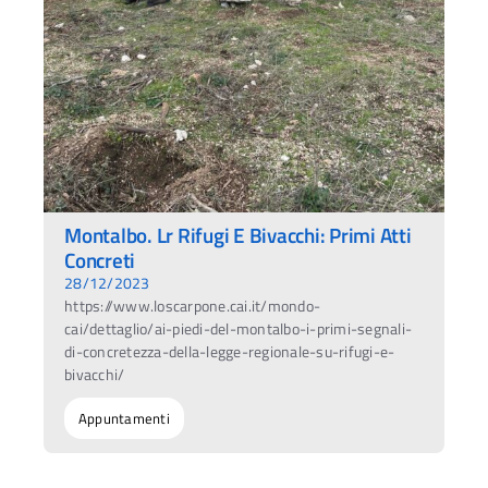
Montalbo. Lr Rifugi E Bivacchi: Primi Atti
Concreti
28/12/2023
https://www.loscarpone.cai.it/mondo-
cai/dettaglio/ai-piedi-del-montalbo-i-primi-segnali-
di-concretezza-della-legge-regionale-su-rifugi-e-
bivacchi/
Appuntamenti