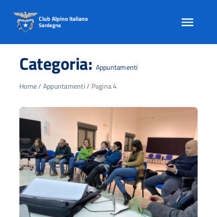
Club Alpino Italiano
Sardegna
Skip
to
Categoria:
content
Appuntamenti
Home
/
Appuntamenti
/
Pagina 4