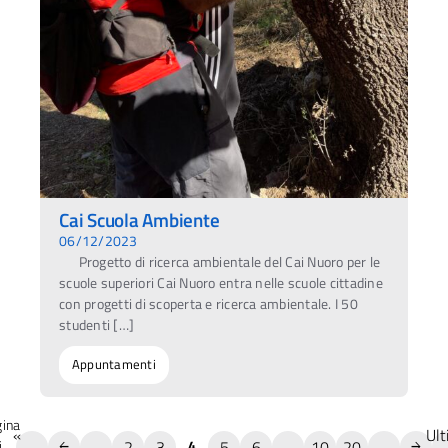
Cai Scuola Ambiente
06/12/2023
Progetto di ricerca ambientale del Cai Nuoro per le
scuole superiori Cai Nuoro entra nelle scuole cittadine
con progetti di scoperta e ricerca ambientale. I 50
studenti […]
Appuntamenti
ina
«
Ult
2
3
5
6
10
20
i
...
4
...
...