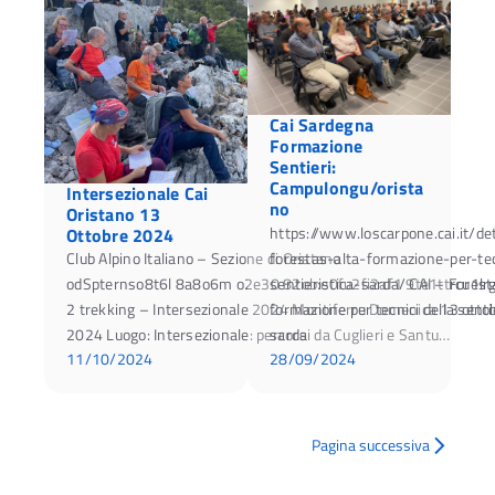
Cai Sardegna
Formazione
Sentieri:
Campulongu/orista
Intersezionale Cai
no
Oristano 13
https://www.loscarpone.cai.it/det
Ottobre 2024
Club Alpino Italiano – Sezione di Oristano
forestas-alta-formazione-per-tec
odSpternso8t6l 8a8o6m o2e30 82ob:e0fu2fi2af1 9te1ttrcu1lr
sentieristica-sarda/ CAI – Foresta
2 trekking – Intersezionale 2024 Montiferru Domenica 13 otto
formazione per tecnici della senti
2024 Luogo: Intersezionale: percorsi da Cuglieri e Santu…
sarda
11/10/2024
28/09/2024
Pagina successiva