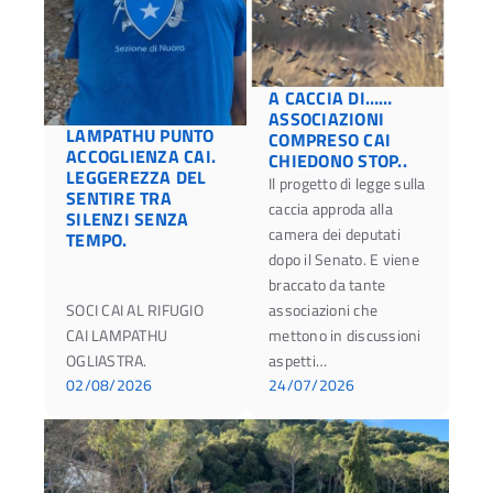
A CACCIA DI……
ASSOCIAZIONI
LAMPATHU PUNTO
COMPRESO CAI
ACCOGLIENZA CAI.
CHIEDONO STOP..
LEGGEREZZA DEL
Il progetto di legge sulla
SENTIRE TRA
caccia approda alla
SILENZI SENZA
camera dei deputati
TEMPO.
dopo il Senato. E viene
braccato da tante
SOCI CAI AL RIFUGIO
associazioni che
CAI LAMPATHU
mettono in discussioni
OGLIASTRA.
aspetti…
02/08/2026
24/07/2026