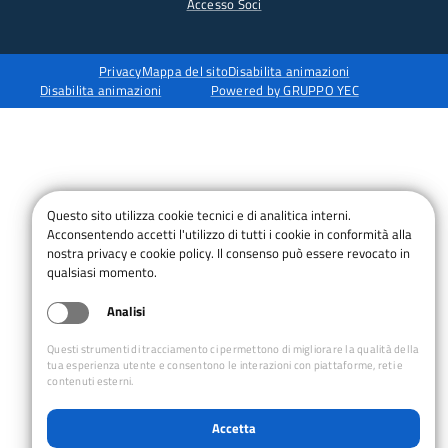
Accesso Soci
Privacy
Mappa del sito
Disabilita animazioni
Disabilita animazioni
Powered by GRUPPO YEC
Questo sito utilizza cookie tecnici e di analitica interni.
Acconsentendo accetti l'utilizzo di tutti i cookie in conformità alla
nostra privacy e cookie policy. Il consenso può essere revocato in
qualsiasi momento.
Analisi
Questi strumenti di tracciamento ci permettono di migliorare la qualità della
tua esperienza utente e consentono le interazioni con piattaforme, reti e
contenuti esterni.
Accetta