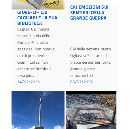
CAI EMOZIONI SUI
GIOVE-LI’- CAI
SENTIERI DELLA
CAGLIARI E LA SUA
GRANDE GUERRA
BIBLIOTECA.
Cagliari Cai, nuova
sezione in via delle
Rane a Pirri, bella.
spaziosa. Non poteva,
CAI delle sezione Nuoro,
dice il presidente
Ogliastra Sassari sulle
Gianni Cotza, non
tracce dei sentieri della
essere arrcicchita e
grande guerra.
resa più…
emozioni forti.
14/07/2026
03/07/2026