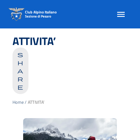
Club Alpino Italiano
Sezione di Pesaro
Skip
to
ATTIVITA’
content
s
h
a
r
e
Home
/
ATTIVITA’