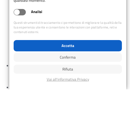
qualsiasi momento.
Salva nel tuo calendario
Analisi
Questi strumenti di tracciamento ci permettono di migliorare la qualità della
tua esperienza utente e consentono le interazioni con piattaforme, reti e
DETTAGLI
contenuti esterni.
Data:
22 Marzo
Accetta
Conferma
Anello del Nerone (int. CAI Montefeltro) – CAI
Rifiuta
giovani
CICLO-ESCURSIONISMO: Parco San Bartolo – la
guida della mountain bike