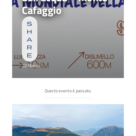
Cafaggio
s
h
a
r
e
22 Marzo
Questo evento è passato.