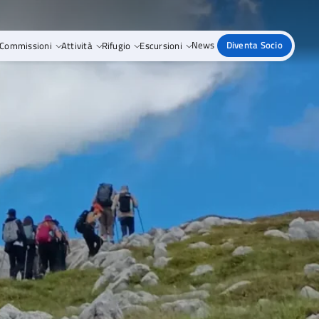
Commissioni
Attività
Rifugio
Escursioni
News
Diventa Socio