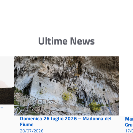
Ultime News
 –
Domenica 26 luglio 2026 – Madonna del
Mar
Fiume
Gru
20/07/2026
17/