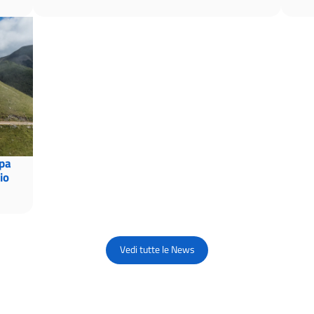
pa
io
Vedi tutte le News