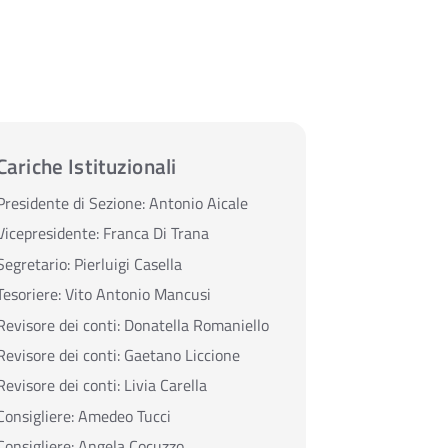
Cariche Istituzionali
Presidente di Sezione:
Antonio Aicale
Vicepresidente:
Franca Di Trana
Segretario:
Pierluigi Casella
Tesoriere:
Vito Antonio Mancusi
Revisore dei conti:
Donatella Romaniello
Revisore dei conti:
Gaetano Liccione
Revisore dei conti:
Livia Carella
Consigliere:
Amedeo Tucci
Consigliere:
Angela Cocuzzo