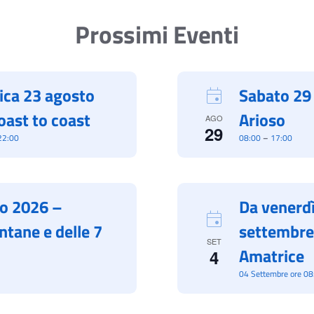
Prossimi Eventi
ica 23 agosto
Sabato 29
oast to coast
Arioso
AGO
29
22:00
08:00
–
17:00
o 2026 –
Da venerdì
ntane e delle 7
settembre
SET
Amatrice
4
04 Settembre ore 08