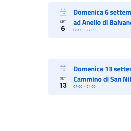
Domenica 6 settem
ad Anello di Balvan
SET
6
08:00
–
17:00
Domenica 13 sette
Cammino di San Ni
SET
13
07:00
–
21:00