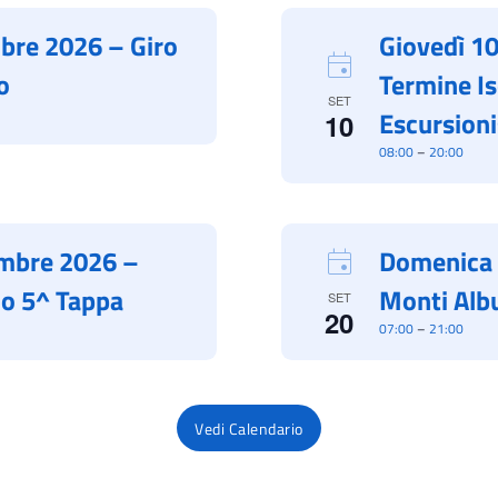
bre 2026 – Giro
Giovedì 1
o
Termine Is
SET
Escursion
10
08:00
–
20:00
mbre 2026 –
Domenica 
lo 5^ Tappa
Monti Alb
SET
20
07:00
–
21:00
Vedi Calendario