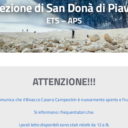
ezione di San Donà di Pia
ETS – APS
ATTENZIONE!!!
omunica che il Bivacco Casera Campestrin è nuovamente aperto e frui
Si informano i frequentatori che:
i posti letto disponibili sono stati ridotti da 12 a 8;