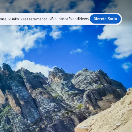
pine
Links
Tesseramento
Biblioteca
Eventi
News
Diventa Socio