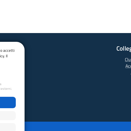
Colle
do accetti
cy. Il
Clu
Ac
ua
 esterni.
a animazioni