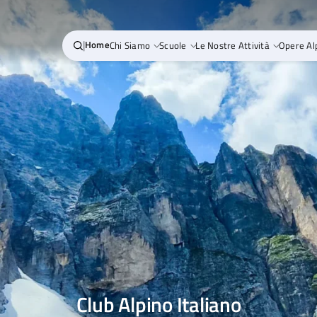
|
Home
Chi Siamo
Scuole
Le Nostre Attività
Opere Al
Club Alpino Italiano