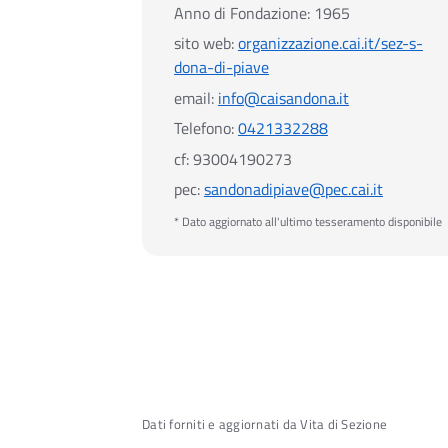
Anno di Fondazione:
1965
sito web:
organizzazione.cai.it/sez-s-
dona-di-piave
email:
info@caisandona.it
Telefono:
0421332288
cf:
93004190273
pec:
sandonadipiave@pec.cai.it
* Dato aggiornato all'ultimo tesseramento disponibile
Dati forniti e aggiornati da Vita di Sezione