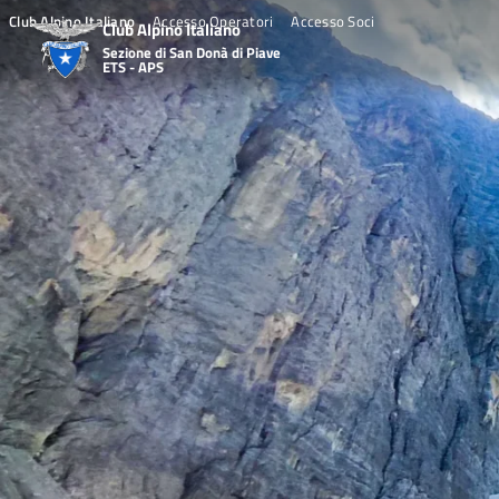
Skip
Club Alpino Italiano
Accesso Operatori
Accesso Soci
Club Alpino Italiano
to
Sezione di San Donà di Piave
content
ETS - APS