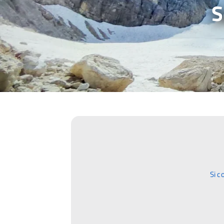
S
Si c