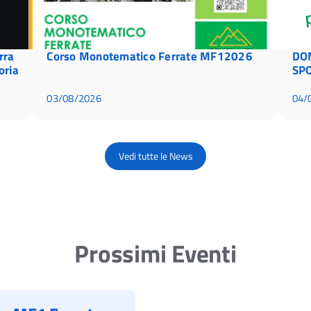
rra
Corso Monotematico Ferrate MF12026
DO
oria
SPO
03/08/2026
04/
Vedi tutte le News
Prossimi Eventi