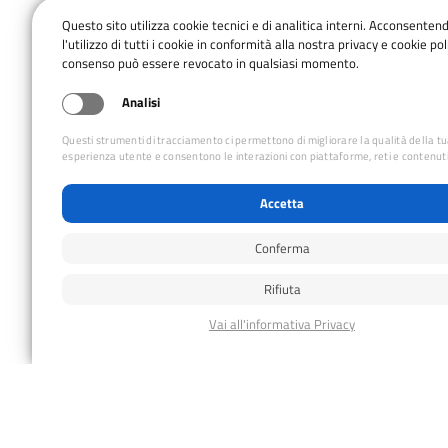
Questo sito utilizza cookie tecnici e di analitica interni. Acconsenten
DETTAGLI
l'utilizzo di tutti i cookie in conformità alla nostra privacy e cookie poli
Inizio:
consenso può essere revocato in qualsiasi momento.
07 Febbraio ore 05:30
Analisi
Fine:
Questi strumenti di tracciamento ci permettono di migliorare la qualità della t
08 Febbraio ore 18:00
esperienza utente e consentono le interazioni con piattaforme, reti e contenuti
Prezzo:
Accetta
€110
Conferma
Rifiuta
Alpinismo Giovanile – Presentazione de