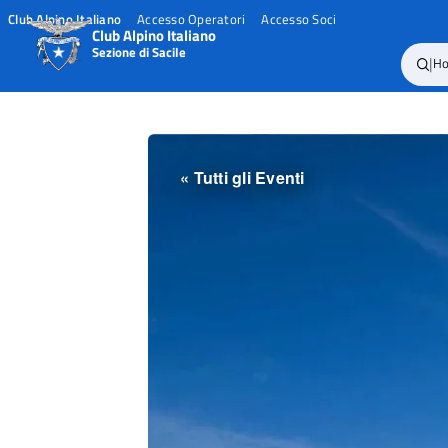
Club Alpino Italiano
Accesso Operatori
Accesso Soci
Club Alpino Italiano
Sezione di Sacile
|
H
Skip
to
content
« Tutti gli Eventi