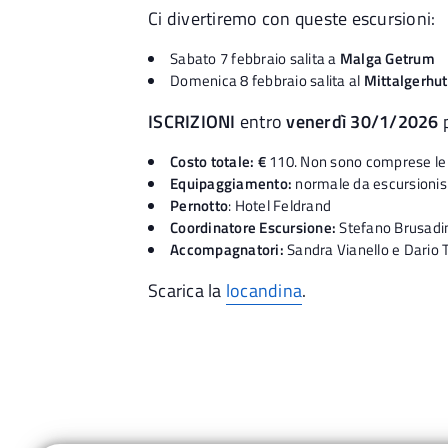
Ci divertiremo con queste escursioni:
Sabato 7 febbraio salita a
Malga Getrum
Domenica 8 febbraio salita al
Mittalgerhut
ISCRIZIONI
entro
venerdì 30/1/2026
Costo totale: €
110. Non sono comprese le s
Equipaggiamento:
normale da escursionis
Pernotto
: Hotel Feldrand
Coordinatore Escursione:
Stefano Brusadi
Accompagnatori:
Sandra Vianello e Dario 
Scarica la
locandina
.