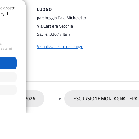
do accetti
LUOGO
cy. Il
parcheggio Pala Micheletto
Via Cartiera Vecchia
Sacile
,
33077
Italy
ua
Visualizza il sito del Luogo
 esterni.
l Programma 2026
ESCURSIONE MONTAGNA TERAPIA 