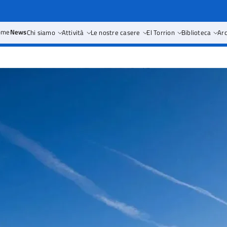
ome
News
Chi siamo
Attività
Le nostre casere
El Torrion
Biblioteca
Arc