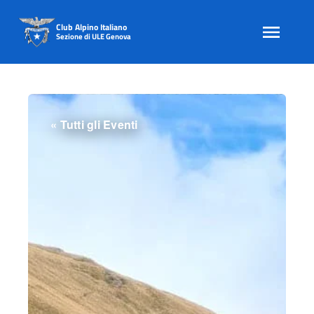
Club Alpino Italiano
Sezione di ULE Genova
Skip
to
content
« Tutti gli Eventi