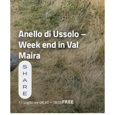
Anello di Ussolo –
Week end in Val
Maira
s
h
a
r
e
-
FREE
11 Luglio ore 08:30
18:00