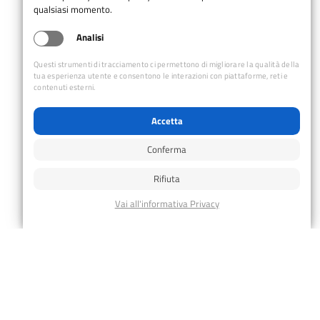
qualsiasi momento.
Analisi
Questi strumenti di tracciamento ci permettono di migliorare la qualità della
tua esperienza utente e consentono le interazioni con piattaforme, reti e
contenuti esterni.
DETTAGLI
LUOGO
Accetta
Data:
Ussolo
11 Luglio
Ussolo
,
CN
Italy
+ Google
Conferma
Maps
Ora:
Rifiuta
08:30 - 18:00
Prezzo:
Free
Categorie Evento:
Cicloescursionismo
,
Uscite
di medio impegno