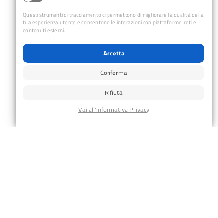
Questi strumenti di tracciamento ci permettono di migliorare la qualità della
tua esperienza utente e consentono le interazioni con piattaforme, reti e
contenuti esterni.
Accetta
DETTAGLI
LUOGO
Conferma
Data:
Vico Carmagnola 7, Genova
21 Febbraio
Vico Carmagnola 7/5
Rifiuta
Genova
,
16121
Italy
+
Ora:
Google Maps
09:00 - 17:00
Visualizza il sito del Luogo
Categorie Evento:
Cicloescursionismo
,
Scuola
Cicloescursionismo
Val Borbera
Deiva – Bonassola