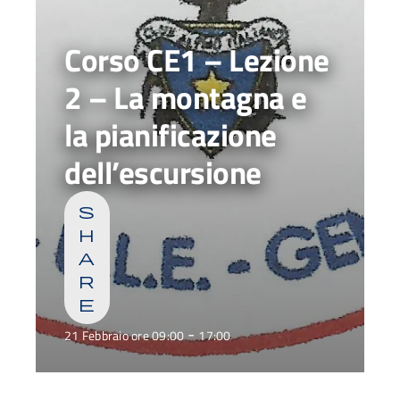
Corso CE1 – Lezione
2 – La montagna e
la pianificazione
dell’escursione
s
h
a
r
e
-
21 Febbraio ore 09:00
17:00