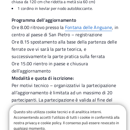
chiusa da 120 cm che ridotta a metà sia 60 cm)
1 cordino in kevlar per nodo autobloccante.
Programma dell’aggiornamento
Ore 8.00 ritrovo presso la
Fontana delle Anguane
, in
centro al paese di San Pietro – registrazione
Ore 8.15 spostamento alla base della partenza delle
ferrate ove vi sarà la parte teorica, e
successivamente la parte pratica sulla ferrata
Ore 15.00 rientro in paese e chiusura
dell’aggiornamento
Modalità e quota di iscrizione:
Per motivi tecnico – organizzativi la partecipazione
all’aggiornamento è limitata ad un massimo di 20
partecipanti. La partecipazione è valida al fine del
mantenimento della qualifica, come da regolamento
Questo sito utilizza cookie tecnici e di analitica interni.
Le iscrizioni vanno indirizzate all’indirizzo
email
Acconsentendo accetti l'utilizzo di tutti i cookie in conformità alla
luca.corradin68@gmail.com
entro e non oltre il 18
nostra privacy e cookie policy. Il consenso può essere revocato in
marzo 2023. Le iscrizioni dovranno essere corredate
qualsiasi momento.