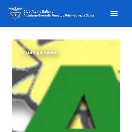
Club Alpino Italiano
Alpinismo Giovanile Veneto e Friuli-Venezia Giulia
Skip
to
content
« Tutti gli Eventi