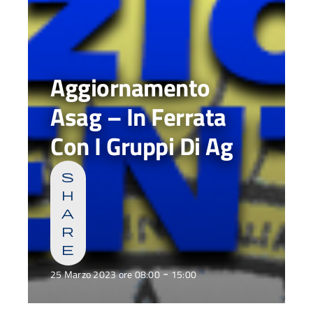
Aggiornamento
Asag – In Ferrata
Con I Gruppi Di Ag
s
h
a
r
e
-
25 Marzo 2023 ore 08:00
15:00