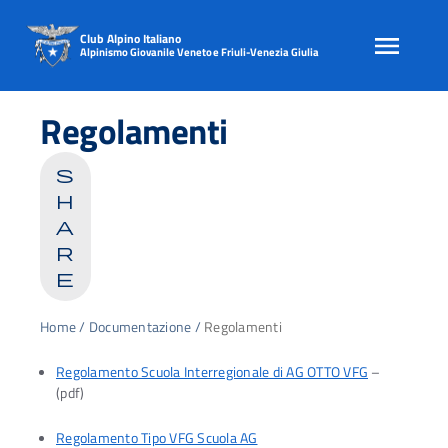
Club Alpino Italiano
Alpinismo Giovanile Veneto e Friuli-Venezia Giulia
Skip
to
Regolamenti
content
s
h
a
r
e
Home
/
Documentazione
/
Regolamenti
Regolamento Scuola Interregionale di AG OTTO VFG
–
(pdf)
Regolamento Tipo VFG Scuola AG