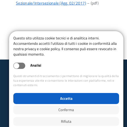
Sezionale/Intersezionale (Agg. 02/2017)
– (pdf)
Questo sito utilizza cookie tecnici e di analitica interni.
Acconsentendo accetti l'utilizzo di tutti i cookie in conformità alla
nostra privacy e cookie policy. Il consenso può essere revocato in
qualsiasi momento.
Analisi
Club Alpino Italiano
Questi strumenti di tracciamento ci permettono di migliorare la qualità della
Alpinismo Giovanile Veneto e Friuli-Venezia Giulia
tua esperienza utente e consentono le interazioni con piattaforme, reti e
contenuti esterni.
email:
agvfg@cai.it
Collegamenti Rapidi
Accetta
Club Alpino Italiano
Conferma
Accesso Operatori
Accesso Soci
Rifiuta