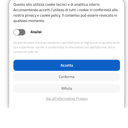
Questo sito utilizza cookie tecnici e di analitica interni.
Salva nel tuo calendario
Acconsentendo accetti l'utilizzo di tutti i cookie in conformità alla
nostra privacy e cookie policy. Il consenso può essere revocato in
qualsiasi momento.
Analisi
Questi strumenti di tracciamento ci permettono di migliorare la qualità della
tua esperienza utente e consentono le interazioni con piattaforme, reti e
contenuti esterni.
Accetta
Conferma
Rifiuta
DETTAGLI
ORGANIZZATORE
SIVAG
Data:
Email:
14 Marzo