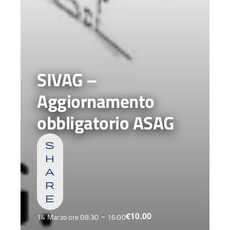
SIVAG –
Aggiornamento
obbligatorio ASAG
s
h
a
r
e
-
€10.00
14 Marzo ore 08:30
16:00