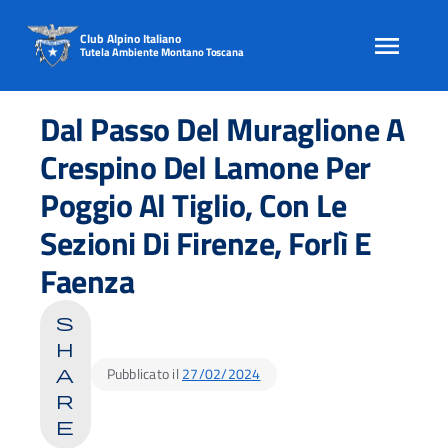
Club Alpino Italiano
Tutela Ambiente Montano Toscana
Skip
to
Dal Passo Del Muraglione A
content
Crespino Del Lamone Per
Poggio Al Tiglio, Con Le
Sezioni Di Firenze, Forlì E
Faenza
s
h
Pubblicato il
27/02/2024
a
r
e