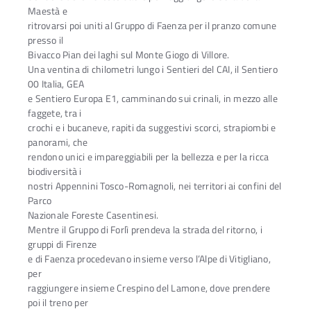
Maestà e
ritrovarsi poi uniti al Gruppo di Faenza per il pranzo comune
presso il
Bivacco Pian dei laghi sul Monte Giogo di Villore.
Una ventina di chilometri lungo i Sentieri del CAI, il Sentiero
00 Italia, GEA
e Sentiero Europa E1, camminando sui crinali, in mezzo alle
faggete, tra i
crochi e i bucaneve, rapiti da suggestivi scorci, strapiombi e
panorami, che
rendono unici e impareggiabili per la bellezza e per la ricca
biodiversità i
nostri Appennini Tosco-Romagnoli, nei territori ai confini del
Parco
Nazionale Foreste Casentinesi.
Mentre il Gruppo di Forlì prendeva la strada del ritorno, i
gruppi di Firenze
e di Faenza procedevano insieme verso l’Alpe di Vitigliano,
per
raggiungere insieme Crespino del Lamone, dove prendere
poi il treno per