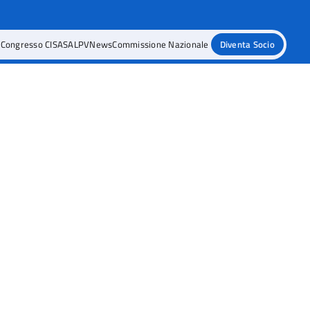
e
Congresso CISASALPV
News
Commissione Nazionale
Diventa Socio