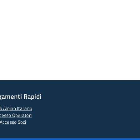
gamenti Rapidi
b Alpino Italiano
cesso Operatori
Accesso Soci