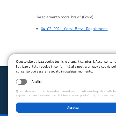
Regolamento “corsi brevi” (Covid)
04-02-2021_Corsi_Brevi_Regolamenti
Questo sito utilizza cookie tecnici e di analitica interni. Acconsenten
l'utilizzo di tutti i cookie in conformità alla nostra privacy e cookie poli
consenso può essere revocato in qualsiasi momento.
Club Alpino Italiano
Analisi
Scuole Alpinismo, Scialpinismo ed Arrampi
Liguria, Piemonte e Valle d'Aosta
Questi strumenti di tracciamento ci permettono di migliorare la qualità della t
email:
cisasalpv@gmail.com
esperienza utente e consentono le interazioni con piattaforme, reti e contenuti
Accetta