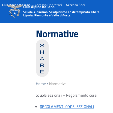
Club Alpino Italiano
Accesso Operatori
Accesso Soci
Club Alpino Italiano
Scuole Alpinismo, Scialpinismo ed Arrampicata Libera
Liguria, Piemonte e Valle d'Aosta
Skip
to
Normative
content
s
h
a
r
e
Home
/
Normative
Scuole sezionali – Regolamento corsi
REGOLAMENTI CORSI SEZIONALI