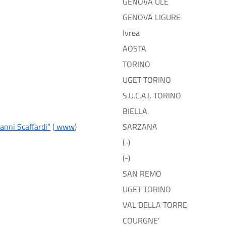
GENOVA ULE
GENOVA LIGURE
Ivrea
AOSTA
TORINO
UGET TORINO
S.U.C.A.I. TORINO
BIELLA
anni Scaffardi”
(
www
)
SARZANA
(-)
(-)
SAN REMO
UGET TORINO
VAL DELLA TORRE
COURGNE’