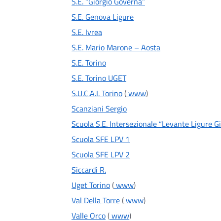
S.E. “Giorgio Governa”
S.E. Genova Ligure
S.E. Ivrea
S.E. Mario Marone – Aosta
S.E. Torino
S.E. Torino UGET
S.U.C.A.I. Torino
(
www
)
Scanziani Sergio
Scuola S.E. Intersezionale “Levante Ligure Gi
Scuola SFE LPV 1
Scuola SFE LPV 2
Siccardi R.
Uget Torino
(
www
)
Val Della Torre
(
www
)
Valle Orco
(
www
)