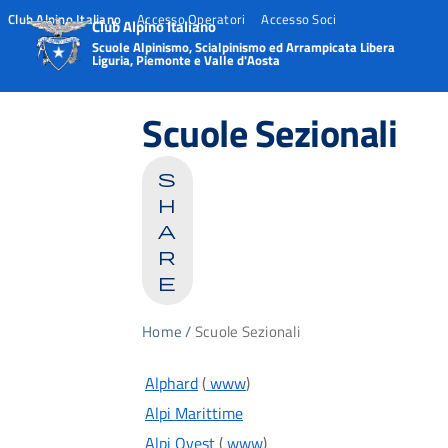
Club Alpino Italiano
Accesso Operatori
Accesso Soci
Club Alpino Italiano
Scuole Alpinismo, Scialpinismo ed Arrampicata Libera
Liguria, Piemonte e Valle d'Aosta
Skip
to
Scuole Sezionali
content
s
h
a
r
e
Home
/
Scuole Sezionali
Alphard
(
www
)
Alpi Marittime
Alpi Ovest
(
www
)