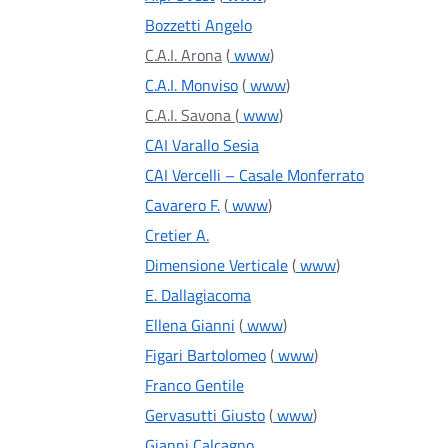
Bozzetti Angelo
C.A.I. Arona
(
www
)
C.A.I. Monviso
(
www
)
C.A.I. Savona
(
www
)
CAI Varallo Sesia
CAI Vercelli – Casale Monferrato
Cavarero F.
(
www
)
Cretier A.
Dimensione Verticale
(
www
)
E. Dallagiacoma
Ellena Gianni
(
www
)
Figari Bartolomeo
(
www
)
Franco Gentile
Gervasutti Giusto
(
www
)
Gianni Calcagno