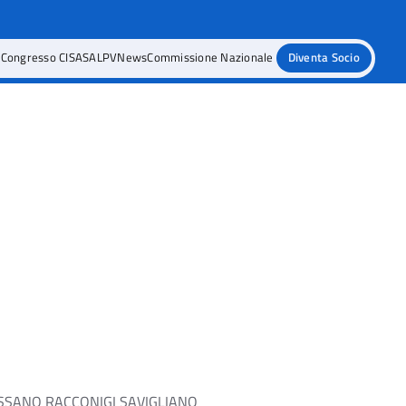
e
Congresso CISASALPV
News
Commissione Nazionale
Diventa Socio
SANO RACCONIGI SAVIGLIANO