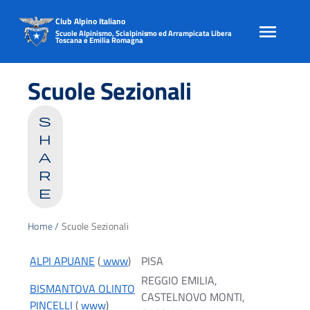
Club Alpino Italiano
Scuole Alpinismo, Scialpinismo ed Arrampicata Libera
Toscana e Emilia Romagna
Skip
to
Scuole Sezionali
content
s
h
a
r
e
Home
/
Scuole Sezionali
ALPI APUANE
(
www
)
PISA
REGGIO EMILIA,
BISMANTOVA OLINTO
CASTELNOVO MONTI,
PINCELLI
(
www
)