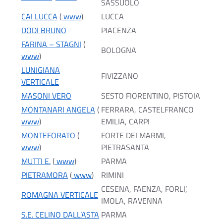
SASSUOLO
CAI LUCCA
(
www
)
LUCCA
DODI BRUNO
PIACENZA
FARINA – STAGNI
(
BOLOGNA
www
)
LUNIGIANA
FIVIZZANO
VERTICALE
MASONI VERO
SESTO FIORENTINO, PISTOIA
MONTANARI ANGELA
(
FERRARA, CASTELFRANCO
www
)
EMILIA, CARPI
MONTEFORATO
(
FORTE DEI MARMI,
www
)
PIETRASANTA
MUTTI E.
(
www
)
PARMA
PIETRAMORA
(
www
)
RIMINI
CESENA, FAENZA, FORLI’,
ROMAGNA VERTICALE
IMOLA, RAVENNA
S.E. CELINO DALL’ASTA
PARMA