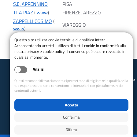
S.E. APPENNINO
PISA
TITA PIAZ
(
www
)
FIRENZE, AREZZO
ZAPPELLI COSIMO
(
VIAREGGIO
www
)
Questo sito utilizza cookie tecnici e di analitica interni.
Acconsentendo accetti l'utilizzo di tutti i cookie in conformità alla
nostra privacy e cookie policy. Il consenso può essere revocato in
qualsiasi momento.
Analisi
Club Alpino Italiano
Scuole Alpinismo, Scialpinismo ed Arrampicata Libera
Questi strumenti di tracciamento ci permettono di migliorare la qualità della
Toscana e Emilia Romagna
tua esperienza utente e consentono le interazioni con piattaforme, reti e
email:
ter.cnsasa@cai.it
contenuti esterni.
Collegamenti Rapidi
Accetta
Club Alpino Italiano
Accesso Operatori
Conferma
Accesso Soci
Rifiuta