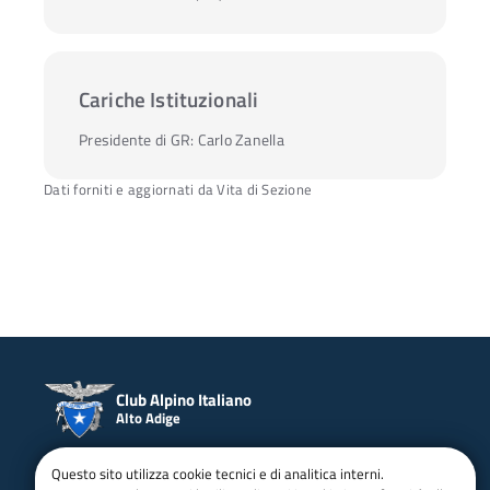
Cariche Istituzionali
Presidente di GR:
Carlo Zanella
Dati forniti e aggiornati da Vita di Sezione
Club Alpino Italiano
Alto Adige
email:
segreteria@caialtoadige.it
Questo sito utilizza cookie tecnici e di analitica interni.
Tel:
0471402144