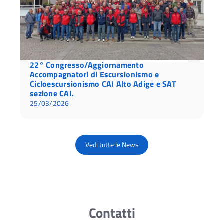
22° Congresso/Aggiornamento
Accompagnatori di Escursionismo e
Cicloescursionismo CAI Alto Adige e SAT
sezione CAI.
25/03/2026
Vedi tutte le News
Contatti