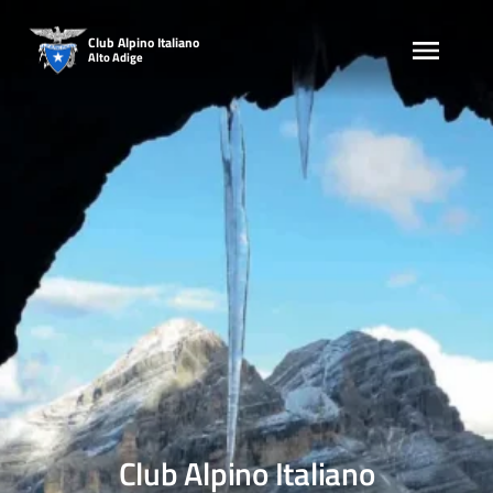
Skip
to
Club Alpino Italiano
Alto Adige
content
Club Alpino Italiano