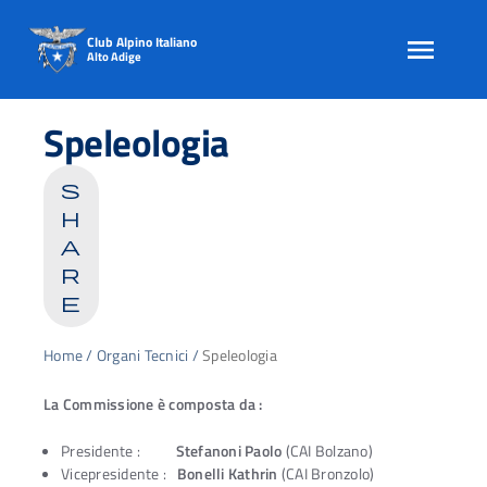
Club Alpino Italiano
Alto Adige
Skip
to
Speleologia
content
s
h
a
r
e
Home
/
Organi Tecnici
/
Speleologia
La Commissione è composta da :
Presidente :
Stefanoni Paolo
(CAI Bolzano)
Vicepresidente :
Bonelli Kathrin
(CAI Bronzolo)