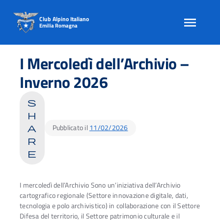
Club Alpino Italiano
Emilia Romagna
Skip
to
I Mercoledì dell’Archivio –
content
Inverno 2026
s
h
Pubblicato il
11/02/2026
a
r
e
I mercoledì dell’Archivio Sono un’iniziativa dell’Archivio
cartografico regionale (Settore innovazione digitale, dati,
tecnologia e polo archivistico) in collaborazione con il Settore
Difesa del territorio, il Settore patrimonio culturale e il