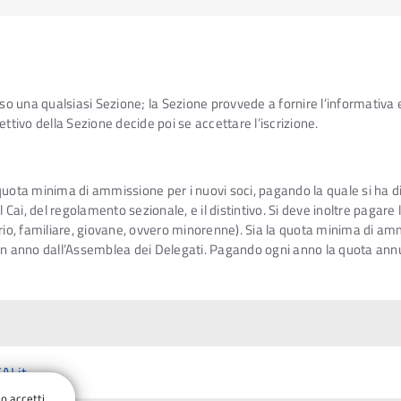
sso una qualsiasi Sezione; la Sezione provvede a fornire l’informativa e
irettivo della Sezione decide poi se accettare l’iscrizione.
quota minima di ammissione per i nuovi soci, pagando la quale si ha dir
ai, del regolamento sezionale, e il distintivo. Si deve inoltre pagare 
rio, familiare, giovane, ovvero minorenne). Sia la quota minima di amm
 in anno dall’Assemblea dei Delegati. Pagando ogni anno la quota ann
AI.it
do accetti