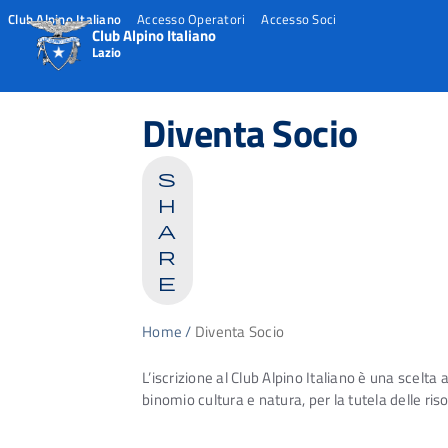
Club Alpino Italiano
Accesso Operatori
Accesso Soci
Club Alpino Italiano
Lazio
Skip
to
Diventa Socio
content
s
h
a
r
e
Home
/
Diventa Socio
L’iscrizione al Club Alpino Italiano è una scelta
binomio cultura e natura, per la tutela delle ri