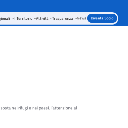
gionali
Il Territorio
Attività
Trasparenza
News
Diventa Socio
osta nei rifugi e nei paesi, l’attenzione al