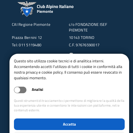
Club Alpino Italiano
Piemonte
CAI Regione Piemonte
c/o FONDAZIONE ISEF
PIEMONTE
Piazza Bernini 12
10143 TORINO
Tel: 011 5119480
C.F. 97676590017
Questo sito utilizza cookie tecnici e di analitica interni.
Acconsentendo accetti l'utilizzo di tutti i cookie in conformità alla
nostra privacy e cookie policy. Il consenso può essere revocato in
qualsiasi momento.
Analisi
Collegamenti Rapidi
Questi strumenti di tracciamento ci permettono di migliorare la qualità della
tua esperienza utente e consentono le interazioni con piattaforme, reti e
Club Alpino Italiano
contenuti esterni.
Accesso Operatori
Accesso Soci
Accetta