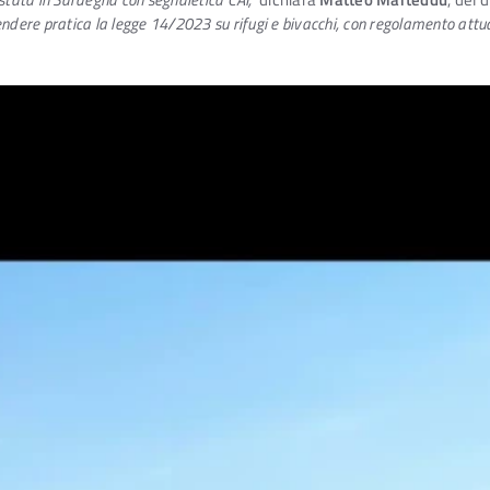
 rendere pratica la legge 14/2023 su rifugi e bivacchi, con regolamento at