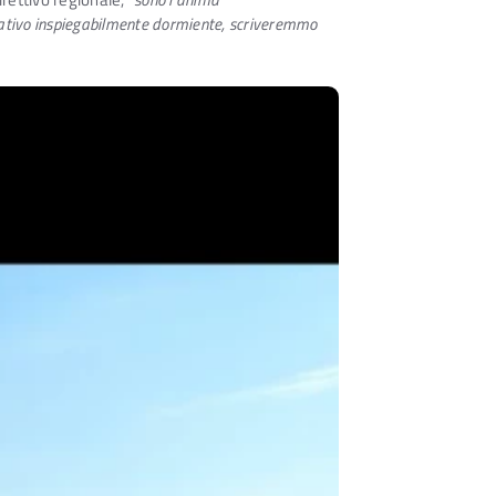
tuativo inspiegabilmente dormiente, scriveremmo