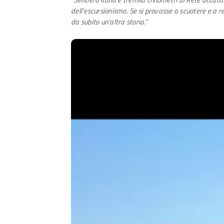
dell’escursionismo. Se si provasse a scuotere e a
da subito un’altra storia.”