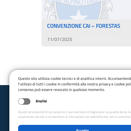
CONVENZIONE CAI – FORESTAS
11/07/2025
Questo sito utilizza cookie tecnici e di analitica interni. Acconsenten
l'utilizzo di tutti i cookie in conformità alla nostra privacy e cookie poli
consenso può essere revocato in qualsiasi momento.
Analisi
Club Alpino Italiano
Sardegna
Questi strumenti di tracciamento ci permettono di migliorare la qualità della t
esperienza utente e consentono le interazioni con piattaforme, reti e contenuti
email:
gr_cai_sardegna@cai.it
Tel:
070667877
Accetta