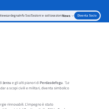
 Newsardegna
Info Soci
Sezioni e sottosezioni
News
Diventa Socio
di
Jerzu
e gli alti pianori di
Perdasdefogu
.
“La
ar a scopi civili e militari, diventa simbolico
ergie rinnovabili. L’impegno è stato