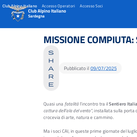
Club Alpino Italiano
Accesso Operatori
Accesso Soci
Club Alpino Italiano
Sardegna
Skip
to
MISSIONE COMPIUTA: 
content
s
h
Pubblicato il
09/07/2025
a
r
e
Quasi una
fatalità
l’incontro tra il
Sentiero Itali
cattura dell’ala del vento”
, installata sulla porta
crocevia di arte, natura e cammino.
Ma i soci CAI, in queste prime giornate del lugli