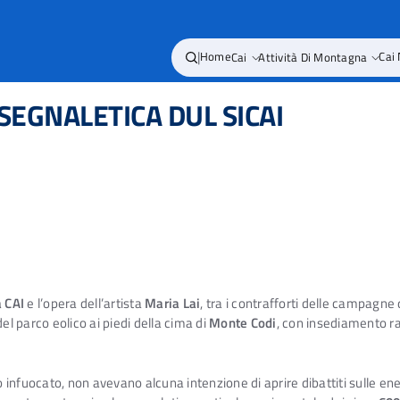
|
Home
Cai
Attività Di Montagna
Cai
SEGNALETICA DUL SICAI
a CAI
e l’opera dell’artista
Maria Lai
, tra i contrafforti delle campagne 
 del parco eolico ai piedi della cima di
Monte Codi
, con insediamento rad
o infuocato, non avevano alcuna intenzione di aprire dibattiti sulle en