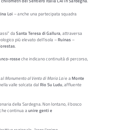
 chilometri del Sentiero Italia CAI in Sardegna
.
ina Loi
– anche una partecipata squadra
passi” da
Santa Teresa di Gallura
, attraversa
heologico più elevato dell’isola –
Ruinas
–
Forestas
.
anco-rosse
che indicano continuità di percorso,
o al
Monumento al Vento di Maria Lai
e a
Monte
nella valle solcata dal
Rio Su Ludu
, affluente
lenaria della Sardegna. Non lontano, il bosco
, che continua a
unire genti e
direttivo regionale,
“sono l’anima