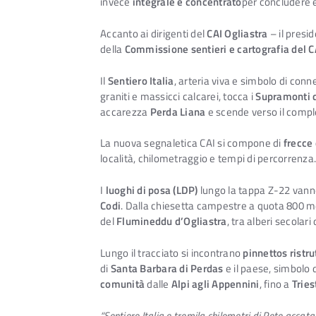
invece
integrale e concentrato
per concludere e
Accanto ai dirigenti del
CAI Ogliastra
– il presi
della
Commissione sentieri e cartografia del 
Il
Sentiero Italia
, arteria viva e simbolo di conn
graniti e massicci calcarei, tocca i
Supramonti d
accarezza
Perda Liana
e scende verso il compl
La nuova segnaletica CAI si compone di
frecce 
località, chilometraggio e tempi di percorrenza.
I
luoghi di posa (LDP)
lungo la tappa Z-22 van
Codi
. Dalla chiesetta campestre a quota 800 metr
del
Flumineddu d’Ogliastra
, tra alberi secolari d
Lungo il tracciato si incontrano
pinnettos ristru
di
Santa Barbara di Perdas
e il paese, simbolo 
comunità
dalle
Alpi agli Appennini
, fino a
Tries
“Sentiero Italia e tremila chilometri di Rete accat