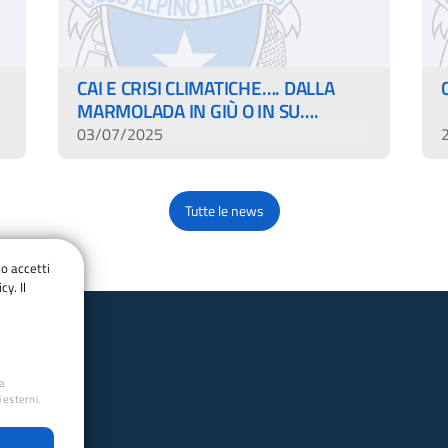
CAI E CRISI CLIMATICHE…. DALLA
MARMOLADA IN GIÙ O IN SU….
03/07/2025
Tutte le news
do accetti
cy. Il
ua
 esterni.