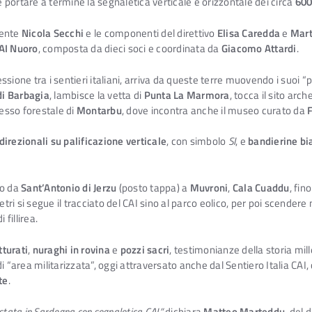
 portare a termine la segnaletica verticale e orizzontale dei circa
600
dente
Nicola Secchi
e le componenti del direttivo
Elisa Caredda
e
Mart
CAI Nuoro
, composta da dieci soci e coordinata da
Giacomo Attardi
.
essione tra i sentieri italiani, arriva da queste terre muovendo i suoi “
i Barbagia
, lambisce la vetta di
Punta La Marmora
, tocca il sito arc
esso forestale di
Montarbu
, dove incontra anche il museo curato da
direzionali su palificazione verticale
, con simbolo
SI
, e
bandierine bi
no da
Sant’Antonio di Jerzu
(posto tappa) a
Muvroni
,
Cala Cuaddu
, fin
i si segue il tracciato del CAI sino al parco eolico, per poi scendere 
i fillirea.
tturati
,
nuraghi in rovina
e
pozzi sacri
, testimonianze della storia mil
di “area militarizzata”, oggi attraversato anche dal Sentiero Italia CAI
te
.
astata in Sardegna con segnaletica CAI,”
dichiara
Matteo Marteddu
, del 