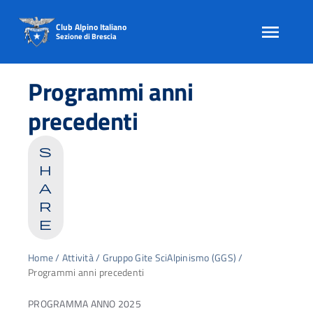
Club Alpino Italiano
Sezione di Brescia
Skip
to
Programmi anni
content
precedenti
s
h
a
r
e
Home
/
Attività
/
Gruppo Gite SciAlpinismo (GGS)
/
Programmi anni precedenti
PROGRAMMA ANNO 2025