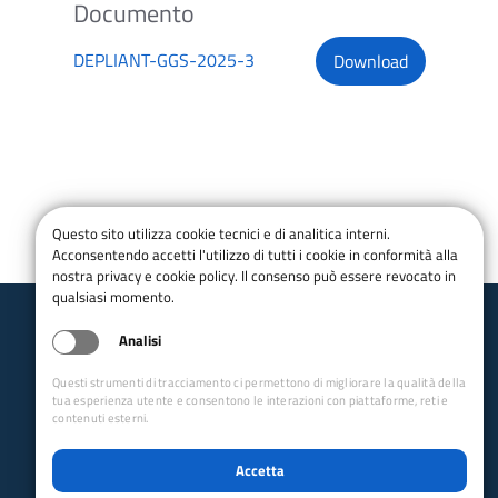
DEPLIANT-GGS-2025-3
Download
Questo sito utilizza cookie tecnici e di analitica interni.
Acconsentendo accetti l'utilizzo di tutti i cookie in conformità alla
nostra privacy e cookie policy. Il consenso può essere revocato in
qualsiasi momento.
Analisi
Club Alpino Italiano
Sezione di Brescia
Questi strumenti di tracciamento ci permettono di migliorare la qualità della
tua esperienza utente e consentono le interazioni con piattaforme, reti e
email:
brescia@cai.it
pec:
brescia@pec.cai.it
contenuti esterni.
Tel.
0300988984
Codice fiscale 80018550170
Accetta
P.IVA 01011000179