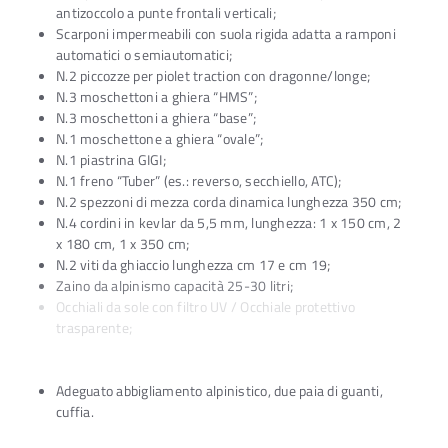
antizoccolo a punte frontali verticali;
Scarponi impermeabili con suola rigida adatta a ramponi
automatici o semiautomatici;
N.2 piccozze per piolet traction con dragonne/longe;
N.3 moschettoni a ghiera “HMS”;
N.3 moschettoni a ghiera “base”;
N.1 moschettone a ghiera “ovale”;
N.1 piastrina GIGI;
N.1 freno “Tuber” (es.: reverso, secchiello, ATC);
N.2 spezzoni di mezza corda dinamica lunghezza 350 cm;
N.4 cordini in kevlar da 5,5 mm, lunghezza: 1 x 150 cm, 2
x 180 cm, 1 x 350 cm;
N.2 viti da ghiaccio lunghezza cm 17 e cm 19;
Zaino da alpinismo capacità 25-30 litri;
Occhiali da sole con filtro UV / Occhiale protettivo
trasparente;
Lampada frontale;
Adeguato abbigliamento alpinistico, due paia di guanti,
cuffia.