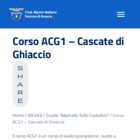
Club Alpino Italiano
Sezione di Brescia
Skip
to
Corso ACG1 – Cascate di
content
Ghiaccio
s
h
a
r
e
Home
/
Attività
/
Scuola “Adamello Tullio Corbellini”
/
Corso
ACG1 – Cascate di Ghiaccio
Il corso ACG1 è un corso di livello specialistico, rivolto a