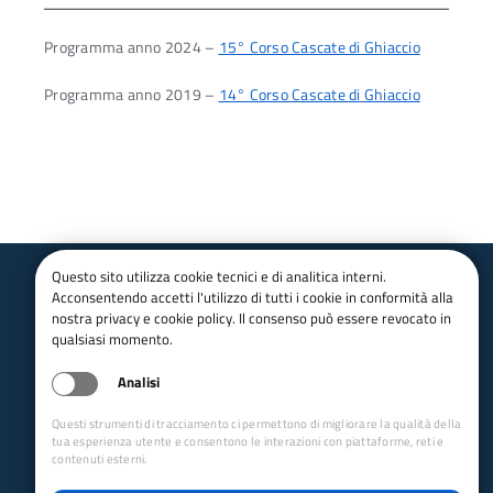
Programma anno 2024 –
15° Corso Cascate di Ghiaccio
Programma anno 2019 –
14° Corso Cascate di Ghiaccio
Questo sito utilizza cookie tecnici e di analitica interni.
Acconsentendo accetti l'utilizzo di tutti i cookie in conformità alla
Club Alpino Italiano
nostra privacy e cookie policy. Il consenso può essere revocato in
Sezione di Brescia
qualsiasi momento.
email:
brescia@cai.it
pec:
brescia@pec.cai.it
Analisi
Tel.
0300988984
Codice fiscale 80018550170
Questi strumenti di tracciamento ci permettono di migliorare la qualità della
P.IVA 01011000179
tua esperienza utente e consentono le interazioni con piattaforme, reti e
Via Villa Glori 13 - Brescia – 25126 (BS)
contenuti esterni.
Collegamenti Rapidi