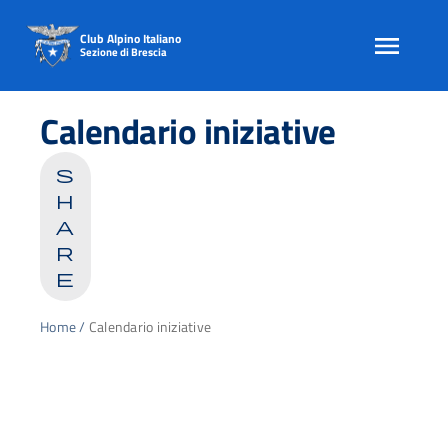
Club Alpino Italiano
Sezione di Brescia
Skip
to
Calendario iniziative
content
s
h
a
r
e
Home
/
Calendario iniziative