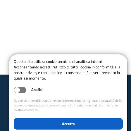
Questo sito utilizza cookie tecnici e di analitica interni.
Acconsentendo accetti l'utilizzo di tutti i cookie in conformità alla
nostra privacy e cookie policy. Il consenso può essere revocato in
qualsiasi momento.
Analisi
Club Alpino Italiano
Sezione di Brescia
Questi strumenti di tracciamento ci permettono di migliorare la qualità della
tua esperienza utente e consentono le interazioni con piattaforme, reti e
email:
brescia@cai.it
pec:
brescia@pec.cai.it
contenuti esterni.
Tel.
0300988984
Codice fiscale 80018550170
Accetta
P.IVA 01011000179