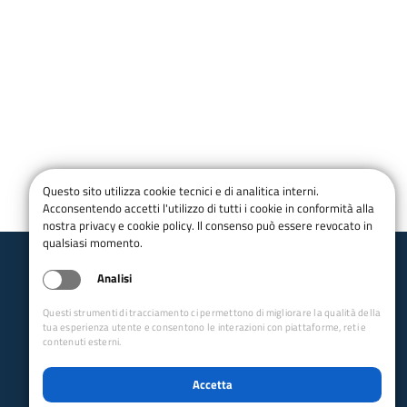
Questo sito utilizza cookie tecnici e di analitica interni.
Acconsentendo accetti l'utilizzo di tutti i cookie in conformità alla
nostra privacy e cookie policy. Il consenso può essere revocato in
qualsiasi momento.
Analisi
Club Alpino Italiano
Sezione di Brescia
Questi strumenti di tracciamento ci permettono di migliorare la qualità della
tua esperienza utente e consentono le interazioni con piattaforme, reti e
email:
brescia@cai.it
pec:
brescia@pec.cai.it
contenuti esterni.
Tel.
0300988984
Codice fiscale 80018550170
Accetta
P.IVA 01011000179