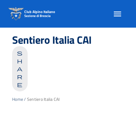
Club Alpino Italiano
Sezione di Brescia
Skip
to
Sentiero Italia CAI
content
s
h
a
r
e
Home
/
Sentiero Italia CAI