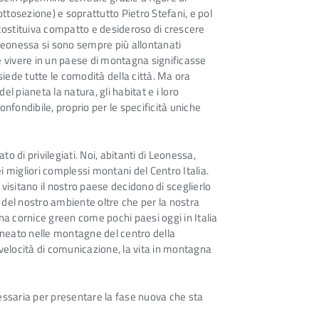
ottosezione) e soprattutto Pietro Stefani, e pol
ricostituiva compatto e desideroso di crescere
i Leonessa si sono sempre più allontanati
vivere in un paese di montagna significasse
siede tutte le comodità della città. Ma ora
el pianeta la natura, gli habitat e i loro
nfondibile, proprio per le specificità uniche
o di privilegiati. Noi, abitanti di Leonessa,
 migliori complessi montani del Centro Italia.
visitano il nostro paese decidono di sceglierlo
à del nostro ambiente oltre che per la nostra
na cornice green come pochi paesi oggi in Italia
ncuneato nelle montagne del centro della
 velocità di comunicazione, la vita in montagna
saria per presentare la fase nuova che sta