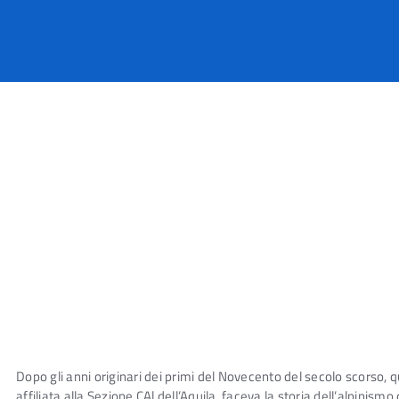
Dopo gli anni originari dei primi del Novecento del secolo scorso, 
affiliata alla Sezione CAl dell’Aquila, faceva la storia dell’alpinism