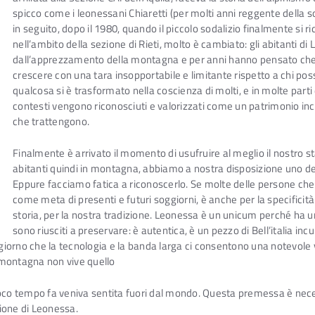
spicco come i leonessani Chiaretti (per molti anni reggente della s
in seguito, dopo il 1980, quando il piccolo sodalizio finalmente si 
nell’ambito della sezione di Rieti, molto è cambiato: gli abitanti d
dall’apprezzamento della montagna e per anni hanno pensato che 
crescere con una tara insopportabile e limitante rispetto a chi pos
qualcosa si è trasformato nella coscienza di molti, e in molte parti d
contesti vengono riconosciuti e valorizzati come un patrimonio inco
che trattengono.
Finalmente è arrivato il momento di usufruire al meglio il nostro stat
abitanti quindi in montagna, abbiamo a nostra disposizione uno dei
Eppure facciamo fatica a riconoscerlo. Se molte delle persone che 
come meta di presenti e futuri soggiorni, è anche per la specificit
storia, per la nostra tradizione. Leonessa è un unicum perché ha u
sono riusciti a preservare: è autentica, è un pezzo di Bell’italia i
gigiorno che la tecnologia e la banda larga ci consentono una notevole
n montagna non vive quello
o tempo fa veniva sentita fuori dal mondo. Questa premessa è neces
ione di Leonessa.