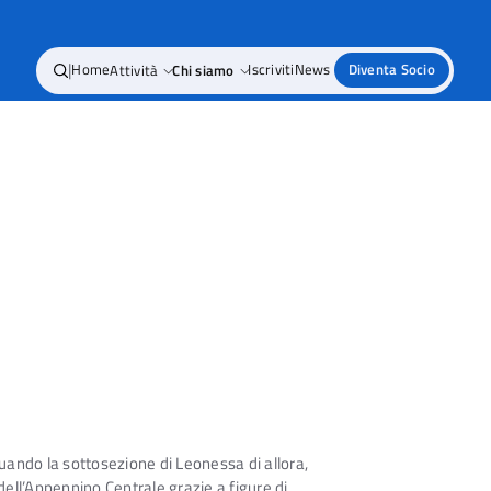
|
Home
Attività
Chi siamo
Iscriviti
News
Diventa Socio
quando la sottosezione di Leonessa di allora,
o dell’Appennino Centrale grazie a figure di