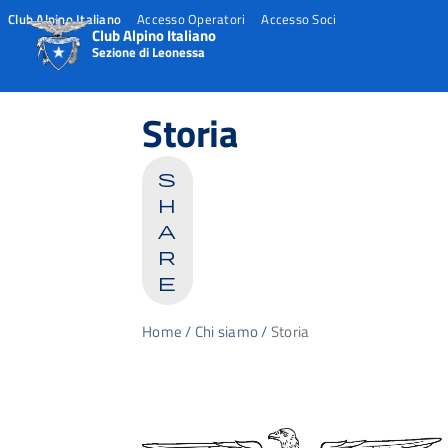
Club Alpino Italiano
Accesso Operatori
Accesso Soci
Club Alpino Italiano
Sezione di Leonessa
Skip
to
Storia
content
s
h
a
r
e
Home
/
Chi siamo
/
Storia