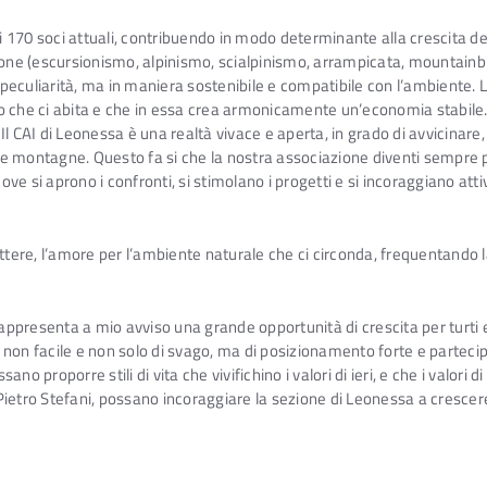
ai 170 soci attuali, contribuendo in modo determinante alla crescita de
ione (escursionismo, alpinismo, scialpinismo, arrampicata, mountainbi
ta peculiarità, ma in maniera sostenibile e compatibile con l’ambiente
mo che ci abita e che in essa crea armonicamente un’economia stabile
Il CAI di Leonessa è una realtà vivace e aperta, in grado di avvicinare
e montagne. Questo fa si che la nostra associazione diventi sempre pi
e si aprono i confronti, si stimolano i progetti e si incoraggiano att
mettere, l’amore per l’ambiente naturale che ci circonda, frequentand
 rappresenta a mio avviso una grande opportunità di crescita per turti
 facile e non solo di svago, ma di posizionamento forte e partecipa
ano proporre stili di vita che vivifichino i valori di ieri, e che i valori 
ietro Stefani, possano incoraggiare la sezione di Leonessa a crescere