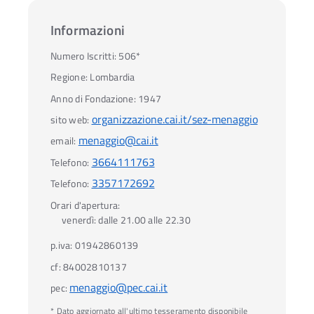
Informazioni
Numero Iscritti:
506*
Regione:
Lombardia
Anno di Fondazione:
1947
organizzazione.cai.it/sez-menaggio
sito web:
menaggio@cai.it
email:
3664111763
Telefono:
3357172692
Telefono:
Orari d'apertura:
venerdì:
dalle 21.00 alle 22.30
p.iva:
01942860139
cf:
84002810137
menaggio@pec.cai.it
pec:
* Dato aggiornato all'ultimo tesseramento disponibile