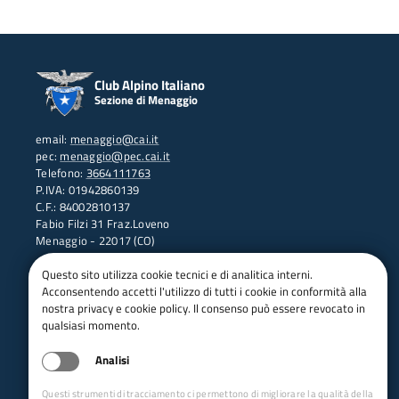
Club Alpino Italiano
Sezione di Menaggio
email:
menaggio@cai.it
pec:
menaggio@pec.cai.it
Telefono:
3664111763
P.IVA: 01942860139
C.F.: 84002810137
Fabio Filzi 31 Fraz.Loveno
Menaggio - 22017 (CO)
Collegamenti Rapidi
Questo sito utilizza cookie tecnici e di analitica interni.
Acconsentendo accetti l'utilizzo di tutti i cookie in conformità alla
Club Alpino Italiano
nostra privacy e cookie policy. Il consenso può essere revocato in
Accesso Operatori
qualsiasi momento.
Accesso Soci
Analisi
Questi strumenti di tracciamento ci permettono di migliorare la qualità della