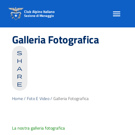
Club Alpino Italiano
Sezione di Menaggio
Skip
to
Galleria Fotografica
content
s
h
a
r
e
Home
/
Foto E Video
/
Galleria Fotografica
La nostra galleria fotografica