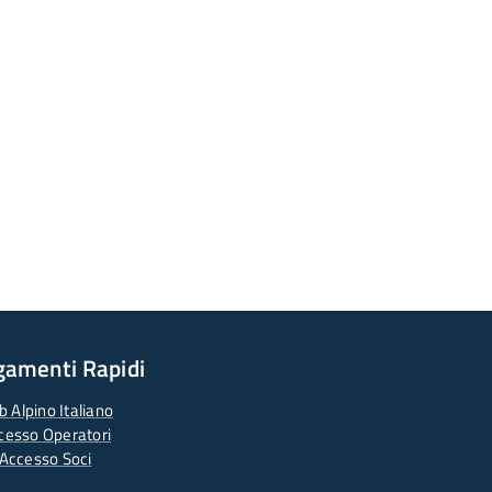
gamenti Rapidi
b Alpino Italiano
cesso Operatori
Accesso Soci