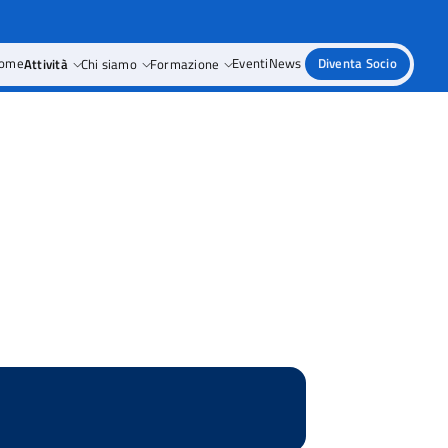
ome
Attività
Chi siamo
Formazione
Eventi
News
Diventa Socio