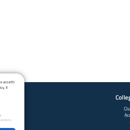
do accetti
cy. Il
Colle
Clu
Ac
ua
 esterni.