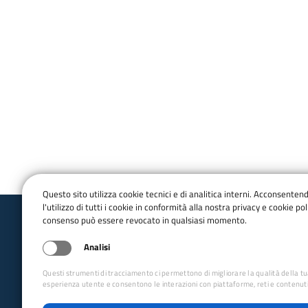
Questo sito utilizza cookie tecnici e di analitica interni. Acconsenten
l'utilizzo di tutti i cookie in conformità alla nostra privacy e cookie poli
consenso può essere revocato in qualsiasi momento.
Club Alpino Italiano
Sezione di Portogruaro
Analisi
Questi strumenti di tracciamento ci permettono di migliorare la qualità della t
email:
portogruaro@cai.it
esperienza utente e consentono le interazioni con piattaforme, reti e contenuti
pec:
portogruaro@pec.cai.it
Telefono:
0421 760468