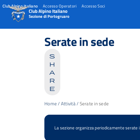
Club Alpino Italiano
Accesso Operatori
Accesso Soci
Club Alpino Italiano
Sezione di Portogruaro
Skip
to
Serate in sede
content
s
h
a
r
e
Home
/
Attività
/
Serate in sede
La sezione organizza periodicamente serate in 