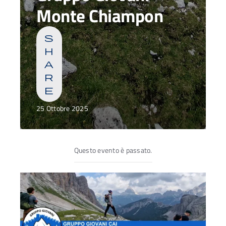
Monte Chiampon
s
h
a
r
e
25 Ottobre 2025
Questo evento è passato.