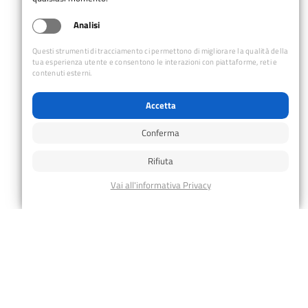
Salva nel tuo calendario
Analisi
Questi strumenti di tracciamento ci permettono di migliorare la qualità della
tua esperienza utente e consentono le interazioni con piattaforme, reti e
DETTAGLI
contenuti esterni.
Data:
25 Ottobre 2025
Accetta
Categoria Evento:
Conferma
gruppo_giovani
Rifiuta
Tag Evento:
gruppo_giovani
Escursionismo – Castagnata
Seniores – Casera Palantina