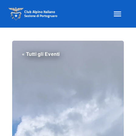
Club Alpino Italiano
Sezione di Portogruaro
Skip
to
content
« Tutti gli Eventi