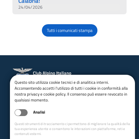
Calabria!
24/04/2026
Tutti i comunicati stampa
Club Alpino Italiano
Sezione di Reggio Calabria
Questo sito utilizza cookie tecnici e di analitica interni.
Acconsentendo accetti l'utilizzo di tutti i cookie in conformità alla
Whatsapp
nostra privacy e cookie policy. Il consenso può essere revocato in
Facebook
qualsiasi momento.
Instagram
email:
info@caireggio.it
Analisi
pec:
reggiocalabria@pec.cai.it
CF: 92006240805
Questi strumenti di tracciamento ci permettono di migliorare la qualità della
Via Sbarre Superiori 61/c
tua esperienza utente e consentono le interazioni con piattaforme, reti e
Reggio Calabria - 89132 (RC)
contenuti esterni.