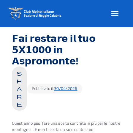
Club Alpino Italiano
Sezione di Reggio Calabria
Skip
to
𝗙𝗮𝗶 𝗿𝗲𝘀𝘁𝗮𝗿𝗲 𝗶𝗹 𝘁𝘂𝗼
content
𝟱𝗫𝟭𝟬𝟬𝟬 𝗶𝗻
𝗔𝘀𝗽𝗿𝗼𝗺𝗼𝗻𝘁𝗲!
s
h
Pubblicato il
30/04/2026
a
r
e
Quest’anno puoi fare una scelta concreta in più per le nostre
montagne… E non ti costa un solo centesimo