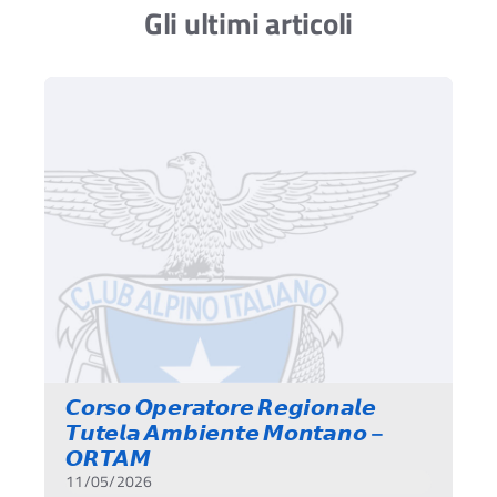
Gli ultimi articoli
𝘾𝙤𝙧𝙨𝙤 𝙊𝙥𝙚𝙧𝙖𝙩𝙤𝙧𝙚 𝙍𝙚𝙜𝙞𝙤𝙣𝙖𝙡𝙚
𝙏𝙪𝙩𝙚𝙡𝙖 𝘼𝙢𝙗𝙞𝙚𝙣𝙩𝙚 𝙈𝙤𝙣𝙩𝙖𝙣𝙤 –
𝙊𝙍𝙏𝘼𝙈
11/05/2026