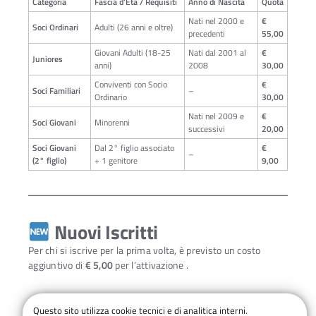
Categoria
Fascia d’Età / Requisiti
Anno di Nascita
Quota
Nati nel 2000 e
€
Soci Ordinari
Adulti (26 anni e oltre)
precedenti
55,00
Giovani Adulti (18-25
Nati dal 2001 al
€
Juniores
anni)
2008
30,00
Conviventi con Socio
€
Soci Familiari
–
Ordinario
30,00
Nati nel 2009 e
€
Soci Giovani
Minorenni
successivi
20,00
Soci Giovani
Dal 2° figlio associato
€
–
(2° figlio)
+ 1 genitore
9,00
Nuovi Iscritti
Per chi si iscrive per la prima volta, è previsto un costo
aggiuntivo di
€ 5,00
per l’attivazione .
Questo sito utilizza cookie tecnici e di analitica interni.