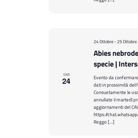
24 Ottobre
-
25 Ottobre
Abies nebroden
specie | Inter
SAB
Evento da confermare n
24
dati in prossimità del
Consuetamente le usc
annullate il martedì pr
aggiornamenti del CA
https://chat.whatsap
Reggo […]