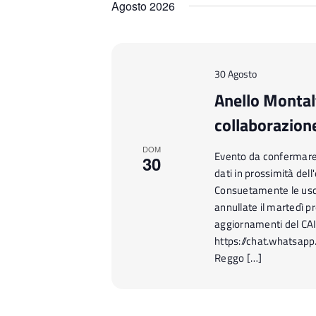
R
Agosto 2026
Chiave.
data.
i
c
e
30 Agosto
r
Anello Montalt
c
collaborazion
a
e
DOM
Evento da confermare n
30
v
dati in prossimità del
i
Consuetamente le usc
s
annullate il martedì pr
t
aggiornamenti del CA
e
https://chat.whatsap
Reggo […]
N
a
v