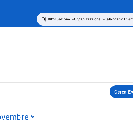
|
Home
Sezione
Organizzazione
Calendario Even
Cerca Ev
ovembre