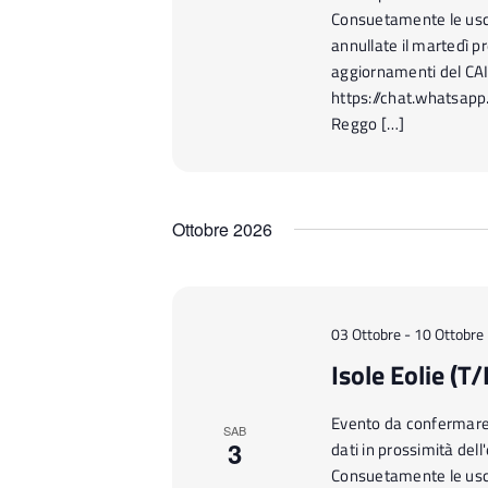
Consuetamente le usc
annullate il martedì pr
aggiornamenti del CA
https://chat.whatsap
Reggo […]
Ottobre 2026
03 Ottobre
-
10 Ottobre
Isole Eolie (T/
Evento da confermare n
SAB
3
dati in prossimità del
Consuetamente le usc