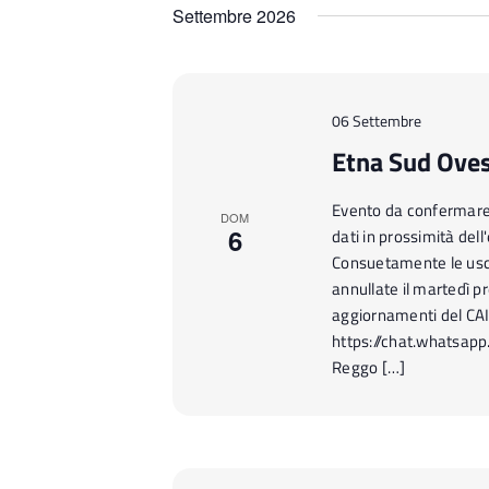
i
Settembre 2026
g
a
z
06 Settembre
i
Etna Sud Ovest
o
n
Evento da confermare n
e
DOM
6
dati in prossimità del
Consuetamente le usc
annullate il martedì pr
aggiornamenti del CA
https://chat.whatsap
Reggo […]