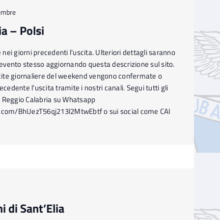
embre
a – Polsi
ei giorni precedenti l'uscita. Ulteriori dettagli saranno
l'evento stesso aggiornando questa descrizione sul sito.
ite giornaliere del weekend vengono confermate o
ecedente l'uscita tramite i nostri canali. Segui tutti gli
I Reggio Calabria su Whatsapp
p.com/BhUezT56qj213l2MtwEbtf o sui social come CAI
i di Sant’Elia