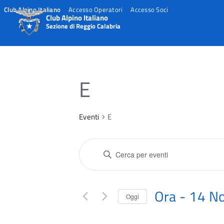
Club Alpino Italiano
Accesso Operatori
Accesso Soci
Club Alpino Italiano
Sezione di Reggio Calabria
Skip
to
content
E
Eventi
E
E
Inserisci
v
Parola
e
Chiave.
n
Cerca
Ora
 - 
14 N
Oggi
t
Eventi
per
Seleziona
i
Parola
la