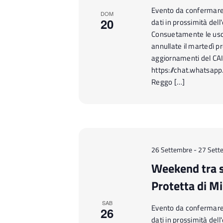
Evento da confermare n
DOM
20
dati in prossimità del
Consuetamente le usc
annullate il martedì pr
aggiornamenti del CA
https://chat.whatsap
Reggo […]
26 Settembre
-
27 Sett
Weekend tra s
Protetta di Mi
SAB
Evento da confermare n
26
dati in prossimità del