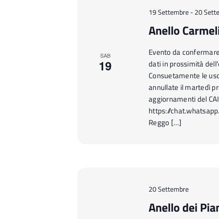
19 Settembre
-
20 Sett
Anello Carmeli
Evento da confermare n
SAB
19
dati in prossimità del
Consuetamente le usc
annullate il martedì pr
aggiornamenti del CA
https://chat.whatsap
Reggo […]
20 Settembre
Anello dei Pian