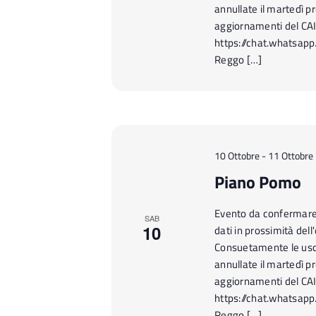
annullate il martedì pr
aggiornamenti del CA
https://chat.whatsap
Reggo […]
10 Ottobre
-
11 Ottobre
Piano Pomo
Evento da confermare n
SAB
10
dati in prossimità del
Consuetamente le usc
annullate il martedì pr
aggiornamenti del CA
https://chat.whatsap
Reggo […]