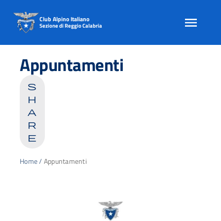
Club Alpino Italiano
Sezione di Reggio Calabria
Skip
to
Appuntamenti
content
s
h
a
r
e
Home
/
Appuntamenti