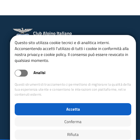
Club Alpino Italiano
Sezione di Reggio Calabria
Questo sito utilizza cookie tecnici e di analitica interni.
Acconsentendo accetti l'utilizzo di tutti i cookie in conformità alla
Whatsapp
nostra privacy e cookie policy. Il consenso può essere revocato in
Facebook
qualsiasi momento.
Instagram
email:
info@caireggio.it
Analisi
pec:
reggiocalabria@pec.cai.it
CF: 92006240805
Questi strumenti di tracciamento ci permettono di migliorare la qualità della
Via Sbarre Superiori 61/c
tua esperienza utente e consentono le interazioni con piattaforme, reti e
Reggio Calabria - 89132 (RC)
contenuti esterni.
Collegamenti Rapidi
Accetta
Club Alpino Italiano
Accesso Operatori
Conferma
Accesso Soci
Rifiuta