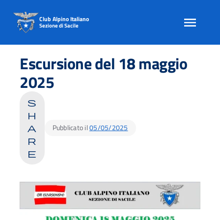
Club Alpino Italiano
Sezione di Sacile
Skip
to
Escursione del 18 maggio
content
2025
s
h
Pubblicato il
05/05/2025
a
r
e